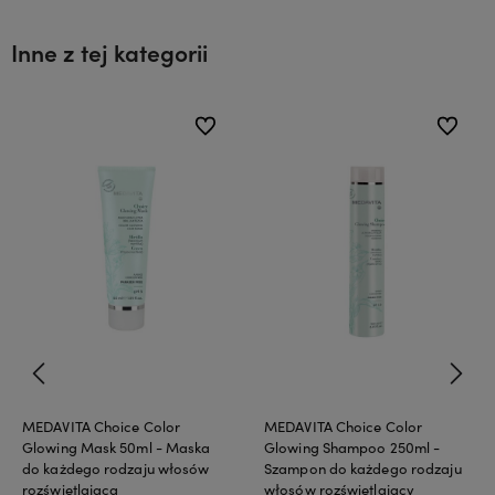
Inne z tej kategorii
ionych
ionych
do ulubionych
do ulubionych
do ulubi
do ulubi
MEDAVITA Choice Color
MEDAVITA Choice Color
Glowing Mask 50ml - Maska
Glowing Shampoo 250ml -
do każdego rodzaju włosów
Szampon do każdego rodzaju
rozświetlająca
włosów rozświetlający