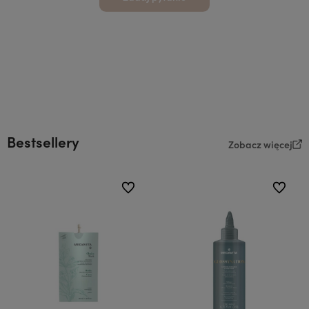
Bestsellery
Zobacz więcej
do ulubionych
do ulubi