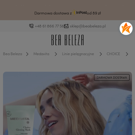
Drodzy klienci ze względu na awarię systemu czas wysyłki może ulec
wydłużeniu.
Darmowa dostawa z
od 89 zł
+48 61 866 77 56
sklep@beabeleza.pl
Bea Beleza
Medavita
Linie pielęgnacyjne
CHOICE
DARMOWA DOSTAWA