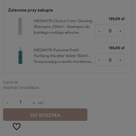
Zalecane przy zakupie
125,00 zł
MEDAVITA Choice Color Glowing
Shampoo 250ml - Szampon do
-
+
każdego rodzaju włosów
rozświetlający
155,00 zł
MEDAVITA Puroxine Fresh
Purifying Micellar Water 150ml -
-
+
Oczyszczająca woda micelarna
do skóry głowy
Łącznie
Wartość dodatków
-
+
szt.
DO KOSZYKA