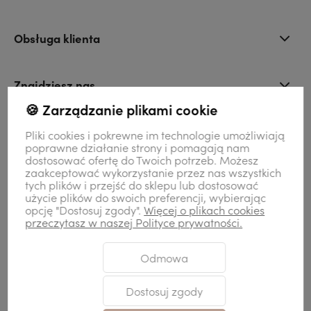
Obsługa klienta
Znajdziesz nas
🍪 Zarządzanie plikami cookie
Kontakt
Pliki cookies i pokrewne im technologie umożliwiają
poprawne działanie strony i pomagają nam
dostosować ofertę do Twoich potrzeb. Możesz
zaakceptować wykorzystanie przez nas wszystkich
Moje konto
tych plików i przejść do sklepu lub dostosować
użycie plików do swoich preferencji, wybierając
opcję "Dostosuj zgody".
Więcej o plikach cookies
przeczytasz w naszej Polityce prywatności.
Odmowa
Sklep internetowy Shoper Premium
Szablon Shoper Modern 3.0™
od
GrowCommerce
Dostosuj zgody