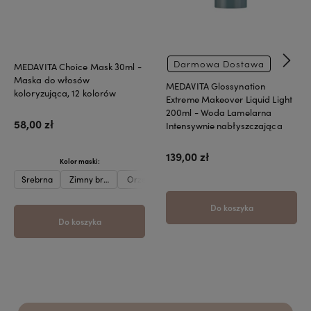
Darmowa Dostawa
MEDAVITA Choice Mask 30ml -
Maska do włosów
MEDAVITA Glossynation
koloryzująca, 12 kolorów
Extreme Makeover Liquid Light
200ml - Woda Lamelarna
58,00 zł
Intensywnie nabłyszczająca
139,00 zł
Kolor maski:
Srebrna
Zimny brąz
Orzech laskowy
Karmel
Beżowa
Oberżyna
Do koszyka
Do koszyka