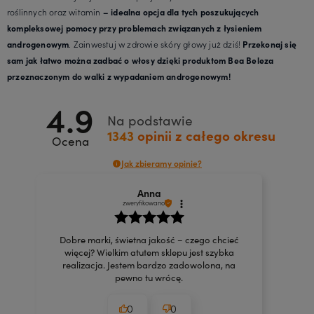
roślinnych oraz witamin
– idealna opcja dla tych poszukujących
kompleksowej pomocy przy problemach związanych z łysieniem
. Zainwestuj w zdrowie skóry głowy już dziś!
androgenowym
Przekonaj się
sam jak łatwo można zadbać o włosy dzięki produktom Bea Beleza
przeznaczonym do walki z wypadaniem androgenowym!
4.9
Na podstawie
1343
opinii
z całego okresu
Ocena
Jak zbieramy opinie?
Anna
zweryfikowano
Dobre marki, świetna jakość – czego chcieć
więcej? Wielkim atutem sklepu jest szybka
realizacja. Jestem bardzo zadowolona, na
pewno tu wrócę.
0
0