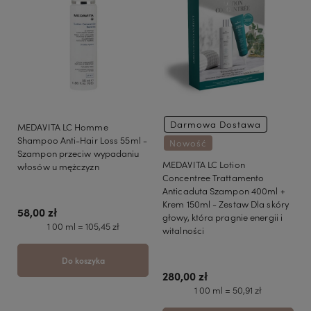
Darmowa Dostawa
MEDAVITA LC Homme
Shampoo Anti-Hair Loss 55ml -
Nowość
Szampon przeciw wypadaniu
MEDAVITA LC Lotion
włosów u mężczyzn
Concentree Trattamento
Anticaduta Szampon 400ml +
Krem 150ml - Zestaw Dla skóry
58,00 zł
głowy, która pragnie energii i
1 00 ml = 105,45 zł
witalności
Do koszyka
280,00 zł
1 00 ml = 50,91 zł