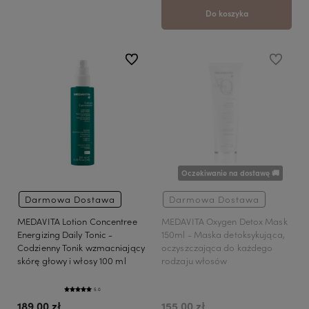
Do koszyka
do ulubionych
do ulubio
Oczekiwanie na dostawę 🚚
Darmowa Dostawa
Darmowa Dostawa
MEDAVITA Lotion Concentree
MEDAVITA Oxygen Detox Mask
Energizing Daily Tonic -
150ml - Maska detoksykująca,
Codzienny Tonik wzmacniający
oczyszczająca do każdego
skórę głowy i włosy 100 ml
rodzaju włosów
5.0
189,00 zł
155,00 zł