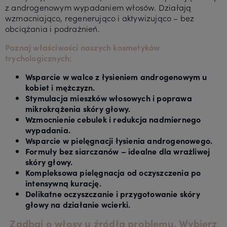
z androgenowym wypadaniem włosów. Działają
wzmacniająco, regenerująco i aktywizująco – bez
obciążania i podrażnień.
Poznaj właściwości naszych kosmetyków
trychologicznych:
Wsparcie w walce z łysieniem androgenowym u
kobiet i mężczyzn.
Stymulacja mieszków włosowych i poprawa
mikrokrążenia skóry głowy.
Wzmocnienie cebulek i redukcja nadmiernego
wypadania.
Wsparcie w pielęgnacji łysienia androgenowego.
Formuły bez siarczanów – idealne dla wrażliwej
skóry głowy.
Kompleksowa pielęgnacja od oczyszczenia po
intensywną kurację.
Delikatne oczyszczanie i przygotowanie skóry
głowy na działanie wcierki.
Zadbaj o włosy u źródła problemu. Wybierz