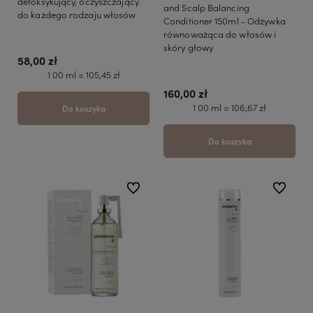
detoksykujący, oczyszczający
and Scalp Balancing
do każdego rodzaju włosów
Conditioner 150ml - Odżywka
równoważąca do włosów i
skóry głowy
58,00 zł
1 00 ml = 105,45 zł
160,00 zł
1 00 ml = 106,67 zł
Do koszyka
Do koszyka
do ulubionych
do ulubio