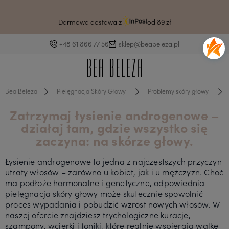
Drodzy klienci ze względu na awarię systemu czas wysyłki może ulec
wydłużeniu.
Darmowa dostawa z
od 89 zł
+48 61 866 77 56
sklep@beabeleza.pl
Bea Beleza
Pielęgnacja Skóry Głowy
Problemy skóry głowy
Zatrzymaj łysienie androgenowe –
działaj tam, gdzie wszystko się
zaczyna: na skórze głowy.
Łysienie androgenowe to jedna z najczęstszych przyczyn
utraty włosów – zarówno u kobiet, jak i u mężczyzn. Choć
ma podłoże hormonalne i genetyczne, odpowiednia
pielęgnacja skóry głowy może skutecznie spowolnić
proces wypadania i pobudzić wzrost nowych włosów. W
naszej ofercie znajdziesz trychologiczne kuracje,
szampony, wcierki i toniki, które realnie wspierają walkę