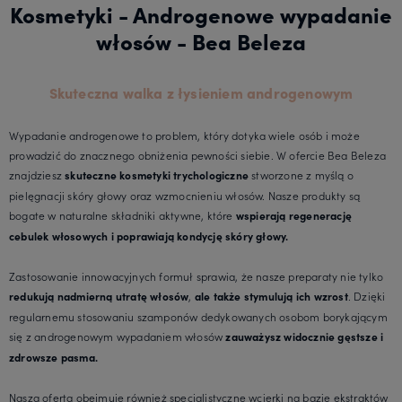
Kosmetyki - Androgenowe wypadanie
włosów - Bea Beleza
Skuteczna walka z łysieniem androgenowym
Wypadanie androgenowe to problem, który dotyka wiele osób i może
prowadzić do znacznego obniżenia pewności siebie. W ofercie Bea Beleza
znajdziesz
stworzone z myślą o
skuteczne kosmetyki trychologiczne
pielęgnacji skóry głowy oraz wzmocnieniu włosów. Nasze produkty są
bogate w naturalne składniki aktywne, które
wspierają regenerację
cebulek włosowych i poprawiają kondycję skóry głowy.
Zastosowanie innowacyjnych formuł sprawia, że nasze preparaty nie tylko
,
. Dzięki
redukują nadmierną utratę włosów
ale także stymulują ich wzrost
regularnemu stosowaniu szamponów dedykowanych osobom borykającym
się z androgenowym wypadaniem włosów
zauważysz widocznie gęstsze i
zdrowsze pasma.
Nasza oferta obejmuje również specjalistyczne wcierki na bazie ekstraktów