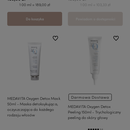
1 00 ml = 189,00 zł
1 00 ml = 103,33 zł
Do koszyka
Powiadom o dostępności
do ulubionych
do ulubio
Darmowa Dostawa
MEDAVITA Oxygen Detox Mask
50ml - Maska detoksykująca,
MEDAVITA Oxygen Detox
oczyszczająca do każdego
Peeling 150ml - Trychologiczny
rodzaju włosów
peeling do skóry głowy
5.0