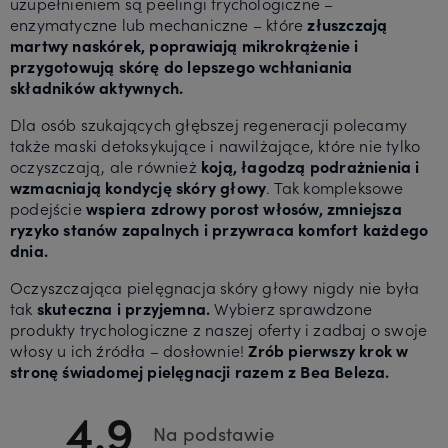
uzupełnieniem są peelingi trychologiczne –
enzymatyczne lub mechaniczne – które
złuszczają
martwy naskórek, poprawiają mikrokrążenie i
przygotowują skórę do lepszego wchłaniania
składników aktywnych.
Dla osób szukających głębszej regeneracji polecamy
także maski detoksykujące i nawilżające, które nie tylko
oczyszczają, ale również
koją, łagodzą podrażnienia i
wzmacniają kondycję skóry głowy
. Tak kompleksowe
podejście
wspiera zdrowy porost włosów, zmniejsza
ryzyko stanów zapalnych i przywraca komfort każdego
dnia.
Oczyszczająca pielęgnacja skóry głowy nigdy nie była
tak
skuteczna i przyjemna.
Wybierz sprawdzone
produkty trychologiczne z naszej oferty i zadbaj o swoje
włosy u ich źródła – dosłownie!
Zrób pierwszy krok w
stronę świadomej pielęgnacji razem z Bea Beleza.
4.9
Na podstawie