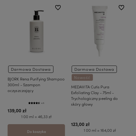
do ulubionych
do ulubio
Darmowa Dostawa
Darmowa Dostawa
Nowość
BJORK Rena Purifying Shampoo
300ml - Szampon
MEDAVITA Cutis Pura
oczyszczający
Exfoliating Clay - 75ml -
Trychologiczny peeling do
skóry głowy
4.5
139,00 zł
1 00 ml = 46,33 zł
123,00 zł
1 00 ml = 164,00 zł
Do koszyka