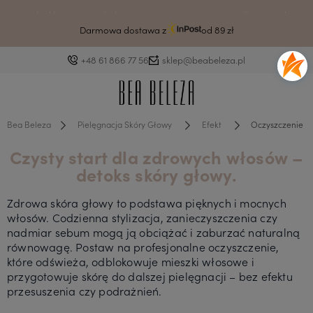
Drodzy klienci ze względu na awarię systemu czas wysyłki może ulec
wydłużeniu.
Darmowa dostawa z
od 89 zł
+48 61 866 77 56
sklep@beabeleza.pl
Bea Beleza
Pielęgnacja Skóry Głowy
Efekt
Oczyszczenie s
Czysty start dla zdrowych włosów –
detoks skóry głowy.
Zdrowa skóra głowy to podstawa pięknych i mocnych
włosów. Codzienna stylizacja, zanieczyszczenia czy
nadmiar sebum mogą ją obciążać i zaburzać naturalną
równowagę. Postaw na profesjonalne oczyszczenie,
które odświeża, odblokowuje mieszki włosowe i
przygotowuje skórę do dalszej pielęgnacji – bez efektu
przesuszenia czy podrażnień.