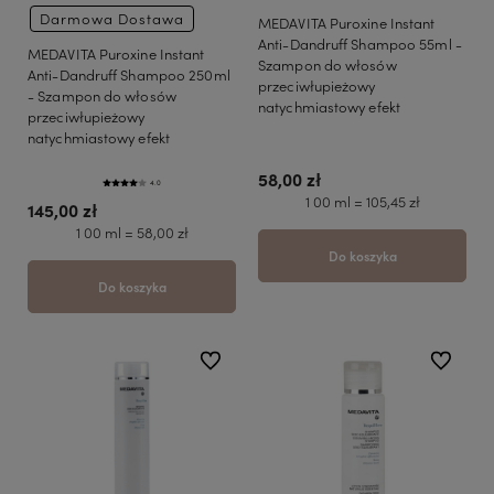
Darmowa Dostawa
MEDAVITA Puroxine Instant
Anti-Dandruff Shampoo 55ml -
MEDAVITA Puroxine Instant
Szampon do włosów
Anti-Dandruff Shampoo 250ml
przeciwłupieżowy
- Szampon do włosów
natychmiastowy efekt
przeciwłupieżowy
natychmiastowy efekt
58,00 zł
4.0
1 00 ml = 105,45 zł
145,00 zł
1 00 ml = 58,00 zł
Do koszyka
Do koszyka
do ulubionych
do ulubio