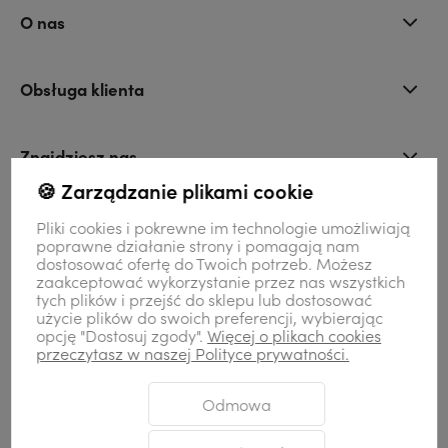
O nas
Obsługa klienta
Znajdziesz nas
🍪 Zarządzanie plikami cookie
Kontakt
Pliki cookies i pokrewne im technologie umożliwiają
poprawne działanie strony i pomagają nam
dostosować ofertę do Twoich potrzeb. Możesz
zaakceptować wykorzystanie przez nas wszystkich
Moje konto
tych plików i przejść do sklepu lub dostosować
użycie plików do swoich preferencji, wybierając
opcję "Dostosuj zgody".
Więcej o plikach cookies
przeczytasz w naszej Polityce prywatności.
Odmowa
Sklep internetowy Shoper Premium
Szablon Shoper Modern 3.0™
od
GrowCommerce