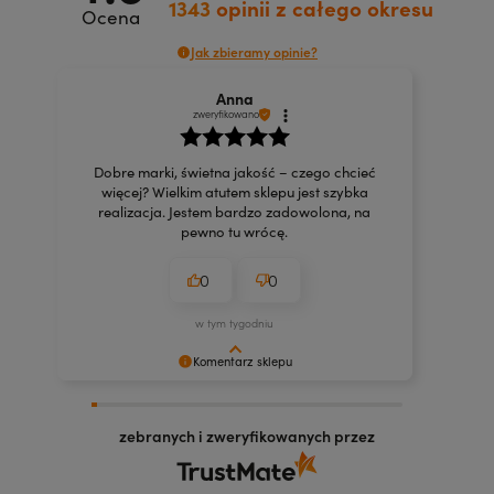
1343
opinii
z całego okresu
Ocena
Jak zbieramy opinie?
Anna
zweryfikowano
Dobre marki, świetna jakość – czego chcieć
więcej? Wielkim atutem sklepu jest szybka
realizacja. Jestem bardzo zadowolona, na
pewno tu wrócę.
0
0
w tym tygodniu
Komentarz sklepu
Dziękujemy za docenienie naszych kosmetyków!
Mamy nadzieję, że będą Ci służyć jak najdłużej.
zebranych i zweryfikowanych przez