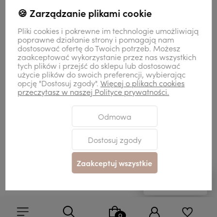
🍪 Zarządzanie plikami cookie
Kontakt
Pliki cookies i pokrewne im technologie umożliwiają
poprawne działanie strony i pomagają nam
dostosować ofertę do Twoich potrzeb. Możesz
zaakceptować wykorzystanie przez nas wszystkich
Moje konto
tych plików i przejść do sklepu lub dostosować
użycie plików do swoich preferencji, wybierając
opcję "Dostosuj zgody".
Więcej o plikach cookies
przeczytasz w naszej Polityce prywatności.
Odmowa
Sklep internetowy Shoper Premium
Szablon Shoper Modern 3.0™
od
GrowCommerce
Dostosuj zgody
Zaakceptuj wszystkie
Pokaż filtry