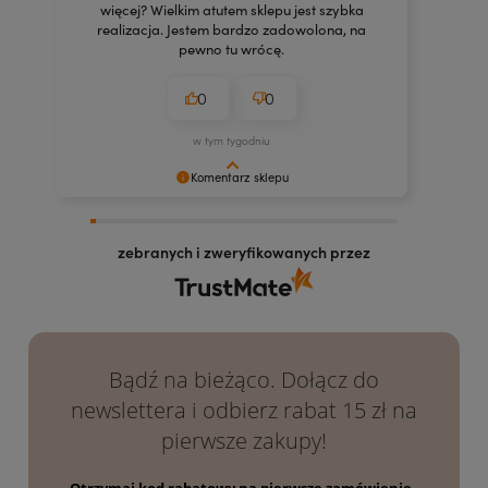
więcej? Wielkim atutem sklepu jest szybka
realizacja. Jestem bardzo zadowolona, na
pewno tu wrócę.
0
0
w tym tygodniu
Komentarz sklepu
Dziękujemy za docenienie naszych kosmetyków!
Mamy nadzieję, że będą Ci służyć jak najdłużej.
zebranych i zweryfikowanych przez