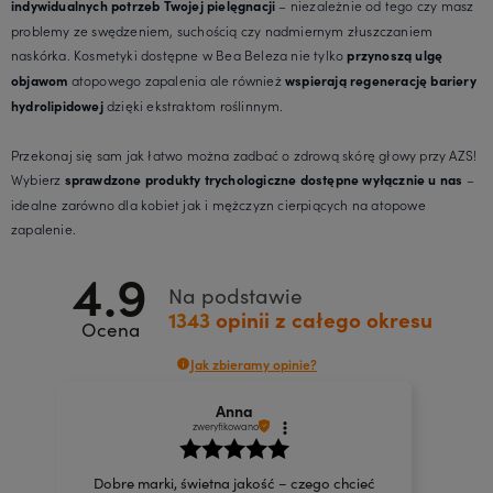
– niezależnie od tego czy masz
indywidualnych potrzeb Twojej pielęgnacji
problemy ze swędzeniem, suchością czy nadmiernym złuszczaniem
naskórka. Kosmetyki dostępne w Bea Beleza nie tylko
przynoszą ulgę
atopowego zapalenia ale również
objawom
wspierają regenerację bariery
dzięki ekstraktom roślinnym.
hydrolipidowej
Przekonaj się sam jak łatwo można zadbać o zdrową skórę głowy przy AZS!
Wybierz
–
sprawdzone produkty trychologiczne dostępne wyłącznie u nas
idealne zarówno dla kobiet jak i mężczyzn cierpiących na atopowe
zapalenie.
4.9
Na podstawie
1343
opinii
z całego okresu
Ocena
Jak zbieramy opinie?
Anna
zweryfikowano
Dobre marki, świetna jakość – czego chcieć