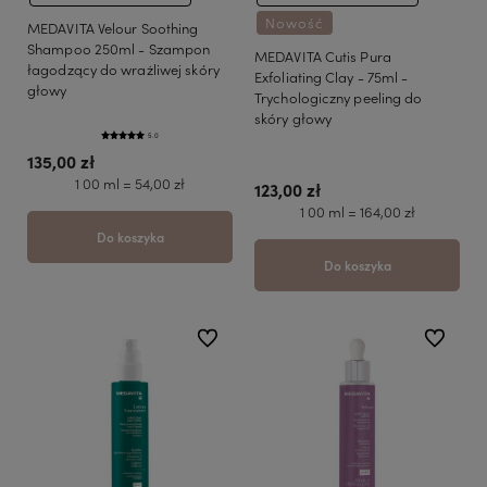
Nowość
MEDAVITA Velour Soothing
Shampoo 250ml - Szampon
MEDAVITA Cutis Pura
łagodzący do wrażliwej skóry
Exfoliating Clay - 75ml -
głowy
Trychologiczny peeling do
skóry głowy
5.0
135,00 zł
1 00 ml = 54,00 zł
123,00 zł
1 00 ml = 164,00 zł
Do koszyka
Do koszyka
do ulubionych
do ulubio