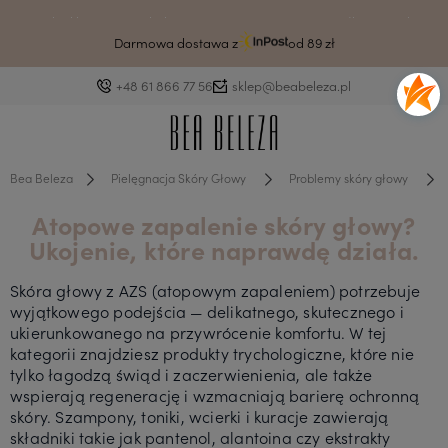
Drodzy klienci ze względu na awarię systemu czas wysyłki może ulec
wydłużeniu.
Darmowa dostawa z
od 89 zł
+48 61 866 77 56
sklep@beabeleza.pl
Bea Beleza
Pielęgnacja Skóry Głowy
Problemy skóry głowy
Atopowe zapalenie skóry głowy?
Ukojenie, które naprawdę działa.
Skóra głowy z AZS (atopowym zapaleniem) potrzebuje
wyjątkowego podejścia — delikatnego, skutecznego i
ukierunkowanego na przywrócenie komfortu. W tej
kategorii znajdziesz produkty trychologiczne, które nie
tylko łagodzą świąd i zaczerwienienia, ale także
wspierają regenerację i wzmacniają barierę ochronną
skóry. Szampony, toniki, wcierki i kuracje zawierają
składniki takie jak pantenol, alantoina czy ekstrakty