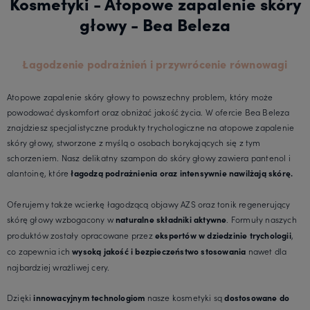
Kosmetyki - Atopowe zapalenie skóry
głowy - Bea Beleza
Łagodzenie podrażnień i przywrócenie równowagi
Atopowe zapalenie skóry głowy to powszechny problem, który może
powodować dyskomfort oraz obniżać jakość życia. W ofercie Bea Beleza
znajdziesz specjalistyczne produkty trychologiczne na atopowe zapalenie
skóry głowy, stworzone z myślą o osobach borykających się z tym
schorzeniem. Nasz delikatny szampon do skóry głowy zawiera pantenol i
alantoinę, które
łagodzą podrażnienia oraz intensywnie nawilżają skórę.
Oferujemy także wcierkę łagodzącą objawy AZS oraz tonik regenerujący
skórę głowy wzbogacony w
. Formuły naszych
naturalne składniki aktywne
produktów zostały opracowane przez
,
ekspertów w dziedzinie trychologii
co zapewnia ich
nawet dla
wysoką jakość i bezpieczeństwo stosowania
najbardziej wrażliwej cery.
Dzięki
nasze kosmetyki są
innowacyjnym technologiom
dostosowane do