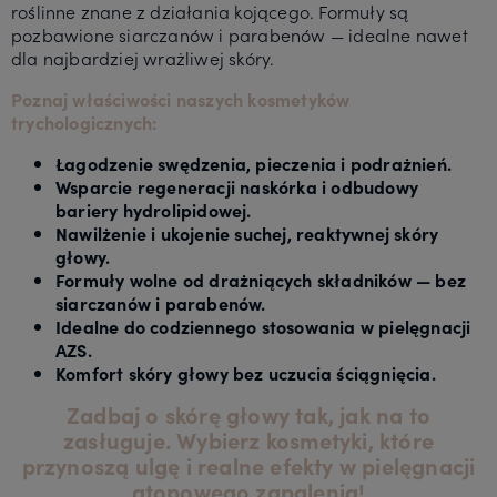
roślinne znane z działania kojącego. Formuły są
pozbawione siarczanów i parabenów — idealne nawet
dla najbardziej wrażliwej skóry.
Poznaj właściwości naszych kosmetyków
trychologicznych:
Łagodzenie swędzenia, pieczenia i podrażnień.
Wsparcie regeneracji naskórka i odbudowy
bariery hydrolipidowej.
Nawilżenie i ukojenie suchej, reaktywnej skóry
głowy.
Formuły wolne od drażniących składników — bez
siarczanów i parabenów.
Idealne do codziennego stosowania w pielęgnacji
AZS.
Komfort skóry głowy bez uczucia ściągnięcia.
Zadbaj o skórę głowy tak, jak na to
zasługuje. Wybierz kosmetyki, które
przynoszą ulgę i realne efekty w pielęgnacji
atopowego zapalenia!