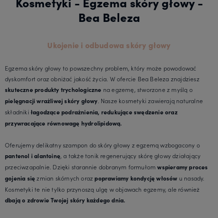
Kosmetyki - Egzema skóry głowy -
Bea Beleza
Ukojenie i odbudowa skóry głowy
Egzema skóry głowy to powszechny problem, który może powodować
dyskomfort oraz obniżać jakość życia. W ofercie Bea Beleza znajdziesz
na egzemę, stworzone z myślą o
skuteczne produkty trychologiczne
. Nasze kosmetyki zawierają naturalne
pielęgnacji wrażliwej skóry głowy
składniki
łagodzące podrażnienia, redukujące swędzenie oraz
przywracające równowagę hydrolipidową.
Oferujemy delikatny szampon do skóry głowy z egzemą wzbogacony o
, a także tonik regenerujący skórę głowy działający
pantenol i alantoinę
przeciwzapalnie. Dzięki starannie dobranym formułom
wspieramy proces
zmian skórnych oraz
u nasady.
gojenia się
poprawiamy kondycję
włosów
Kosmetyki te nie tylko przynoszą ulgę w objawach egzemy, ale również
dbają o zdrowie Twojej skóry każdego dnia.