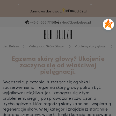
Drodzy klienci ze względu na awarię systemu czas wysyłki może ulec
wydłużeniu.
Darmowa dostawa z
od 89 zł
+48 61 866 77 56
sklep@beabeleza.pl
Bea Beleza
Pielęgnacja Skóry Głowy
Problemy skóry głowy
Egzema skóry głowy? Ukojenie
zaczyna się od właściwej
pielęgnacji.
Swędzenie, pieczenie, łuszczące się ogniska i
zaczerwienienia – egzema skóry głowy potrafi być
wyjątkowo uciążliwa. Jeśli zmagasz się z tym
problemem, sięgnij po sprawdzone rozwiązania
trychologiczne, które łagodzą stany zapalne i wspierają
regenerację skóry. W tej kategorii znajdziesz starannie
dobrane szampony, wcierki, toniki i kuracje opracowane