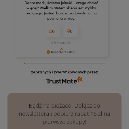
Dobre marki, świetna jakość – czego chcieć
więcej? Wielkim atutem sklepu jest szybka
realizacja. Jestem bardzo zadowolona, na
pewno tu wrócę.
0
0
w tym tygodniu
Komentarz sklepu
Dziękujemy za docenienie naszych kosmetyków!
Mamy nadzieję, że będą Ci służyć jak najdłużej.
zebranych i zweryfikowanych przez