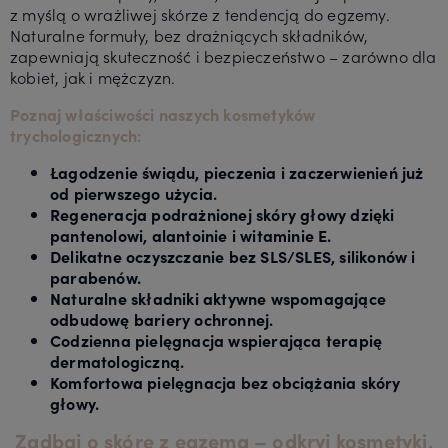
z myślą o wrażliwej skórze z tendencją do egzemy.
Naturalne formuły, bez drażniących składników,
zapewniają skuteczność i bezpieczeństwo – zarówno dla
kobiet, jak i mężczyzn.
Poznaj właściwości naszych kosmetyków
trychologicznych:
Łagodzenie świądu, pieczenia i zaczerwienień już
od pierwszego użycia.
Regeneracja podrażnionej skóry głowy dzięki
pantenolowi, alantoinie i witaminie E.
Delikatne oczyszczanie bez SLS/SLES, silikonów i
parabenów.
Naturalne składniki aktywne wspomagające
odbudowę bariery ochronnej.
Codzienna pielęgnacja wspierająca terapię
dermatologiczną.
Komfortowa pielęgnacja bez obciążania skóry
głowy.
Zadbaj o skórę z egzemą – odkryj kosmetyki,