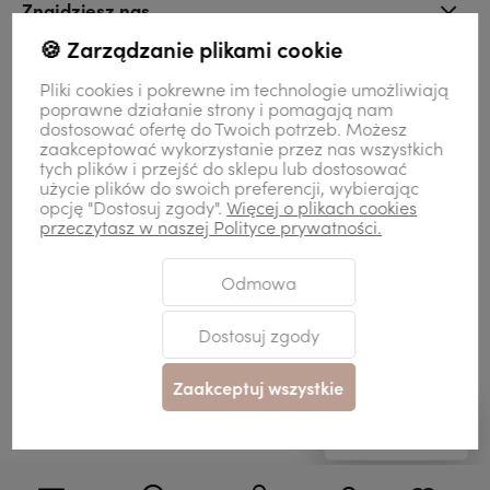
Znajdziesz nas
🍪 Zarządzanie plikami cookie
Kontakt
Pliki cookies i pokrewne im technologie umożliwiają
poprawne działanie strony i pomagają nam
dostosować ofertę do Twoich potrzeb. Możesz
zaakceptować wykorzystanie przez nas wszystkich
Moje konto
tych plików i przejść do sklepu lub dostosować
użycie plików do swoich preferencji, wybierając
opcję "Dostosuj zgody".
Więcej o plikach cookies
przeczytasz w naszej Polityce prywatności.
Odmowa
Sklep internetowy Shoper Premium
Szablon Shoper Modern 3.0™
od
GrowCommerce
Dostosuj zgody
Zaakceptuj wszystkie
Pokaż filtry