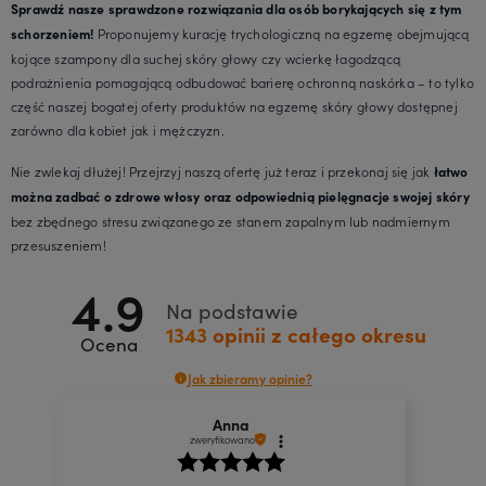
Sprawdź nasze sprawdzone rozwiązania dla osób borykających się z tym
Proponujemy kurację trychologiczną na egzemę obejmującą
schorzeniem!
kojące szampony dla suchej skóry głowy czy wcierkę łagodzącą
podrażnienia pomagającą odbudować barierę ochronną naskórka – to tylko
część naszej bogatej oferty produktów na egzemę skóry głowy dostępnej
zarówno dla kobiet jak i mężczyzn.
Nie zwlekaj dłużej! Przejrzyj naszą ofertę już teraz i przekonaj się jak
łatwo
można zadbać o zdrowe włosy oraz odpowiednią pielęgnacje swojej skóry
bez zbędnego stresu związanego ze stanem zapalnym lub nadmiernym
przesuszeniem!
4.9
Na podstawie
1343
opinii
z całego okresu
Ocena
Jak zbieramy opinie?
Anna
zweryfikowano