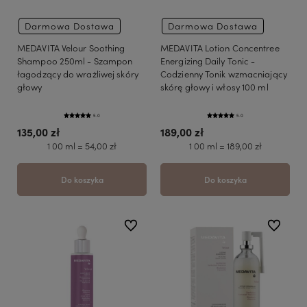
Darmowa Dostawa
Darmowa Dostawa
MEDAVITA Velour Soothing
MEDAVITA Lotion Concentree
Shampoo 250ml - Szampon
Energizing Daily Tonic -
łagodzący do wrażliwej skóry
Codzienny Tonik wzmacniający
głowy
skórę głowy i włosy 100 ml
5.0
5.0
135,00 zł
189,00 zł
1 00 ml = 54,00 zł
1 00 ml = 189,00 zł
Do koszyka
Do koszyka
do ulubionych
do ulubio