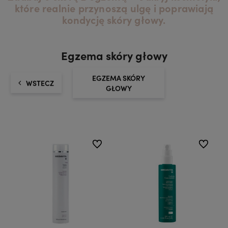
które realnie przynoszą ulgę i poprawiają
kondycję skóry głowy.
Egzema skóry głowy
EGZEMA SKÓRY
WSTECZ
GŁOWY
do ulubionych
do ulubio