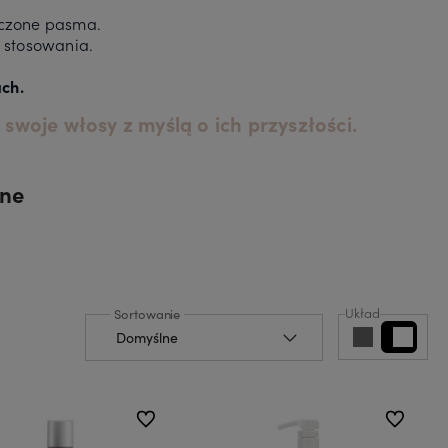
zczone pasma.
 stosowania.
ach.
 swoje włosy z myślą o ich przyszłości.
one
Układ
do ulubionych
do ulubion