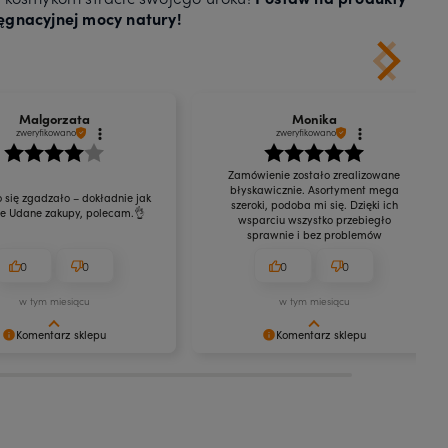
lęgnacyjnej mocy natury!
Malgorzata
Monika
zweryfikowano
zweryfikowano
Zamówienie zostało zrealizowane
błyskawicznie. Asortyment mega
 się zgadzało – dokładnie jak
szeroki, podoba mi się. Dzięki ich
ie Udane zakupy, polecam.👌
wsparciu wszystko przebiegło
sprawnie i bez problemów
0
0
0
0
w tym miesiącu
w tym miesiącu
Komentarz sklepu
Komentarz sklepu
się, że jesteś zadowolona/y!
Jest nam niezmiernie miło czytać takie
y za Twój czas i ciepłe
opinie jak twoja – dziękujemy, że
wybrałaś/eś Bea Beleza!