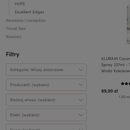
HUFS
Excellent Edges
Akcesoria i narzędzia
Travel Size
Nowości
Filtry
ALURAM Coconu
Spray 237ml - 
Kategorie: Włosy zniszczone
Woda Kokosow
Producent: (wybierz)
89,00 zł
1 00 ml
Rodzaj włosa: (wybierz)
Do 
Efekt: (wybierz)
Cena: (wybierz)