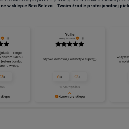
ne w sklepie Bea Beleza - Twoim źródle profesjonalnej pie
Yuliia
o
zweryfikowano
 jakość – czego
m atutem sklepu
Wszystko
Szybka dostawa,i kosmetyki super)))
. Jestem bardzo
w opis
no tu wrócę.
0
0
0
dniu
w tym tygodniu
 sklepu
Komentarz sklepu
enie naszych
Dziękujemy za Twoją pozytywną
Cieszymy 
zieję, że będą
opinię! Cieszymy się, że nasze
Dziękujem
kosmetyki do włosów spełniły Twoje
słowa.
oczekiwania. Zapraszamy ponownie!