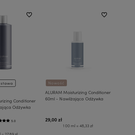
do ulubionych
do ulubionych
Nowość
stawa
ALURAM Moisturizing Conditioner
60ml - Nawilżająca Odżywka
izing Conditioner
żająca Odżywka
29,00 zł
5.0
1 00 ml = 48,33 zł
 = 27,89 zł