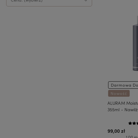
Darmowa Do
Nowość
ALURAM Moistur
355ml - Nawil
99,00 zł
1 00 ml