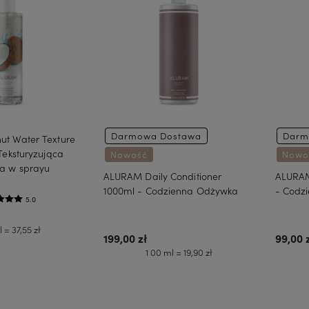
Darmowa Dostawa
Darm
t Water Texture
Teksturyzująca
Nowość
Nowo
a w sprayu
ALURAM Daily Conditioner
ALURAM
1000ml - Codzienna Odżywka
- Codz
5.0
 = 37,55 zł
199,00 zł
99,00 
1 00 ml = 19,90 zł
koszyka
Do koszyka