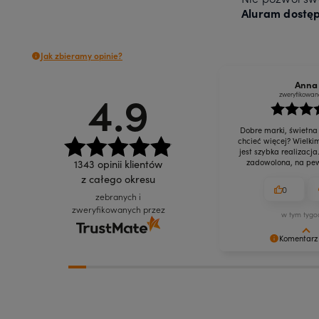
Aluram dostęp
Jak zbieramy opinie?
Anna
4.9
zweryfikowan
Dobre marki, świetna
chcieć więcej? Wielki
jest szybka realizacja
1343
opinii klientów
zadowolona, na pew
z całego okresu
0
zebranych i
zweryfikowanych przez
w tym tygo
Komentarz
Dziękujemy za doceni
kosmetyków! Mamy nad
Ci służyć jak najdłużej.