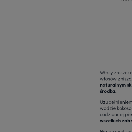
Do 
Włosy zniszcz
włosów zniszc
naturalnym sk
środka.
Uzupełnieniem
wodzie kokos
codziennej pi
wszelkich zab
Nie pozwól sw