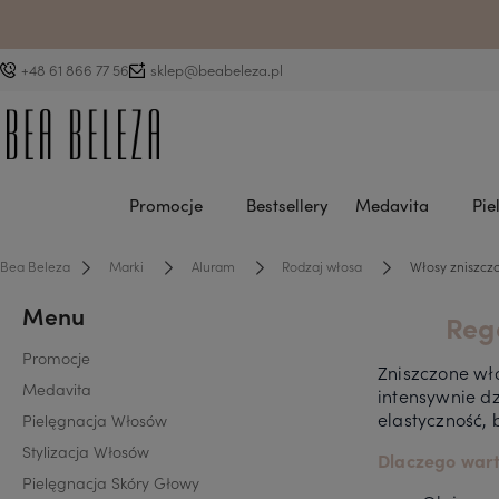
D
+48 61 866 77 56
sklep@beabeleza.pl
Promocje
Bestsellery
Medavita
Pie
Bea Beleza
Marki
Aluram
Rodzaj włosa
Włosy zniszcz
Menu
Reg
Promocje
Zniszczone wło
Medavita
intensywnie d
elastyczność, 
Pielęgnacja Włosów
Stylizacja Włosów
Dlaczego wart
Pielęgnacja Skóry Głowy