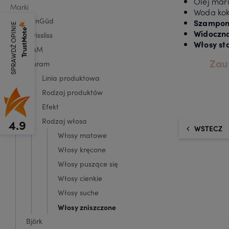
Olej mar
Marki
Woda ko
DunGüd
Szampony
SPRAWDŹ OPINIE
Widoczna
Swissliss
Włosy sta
O&M
Zauf
Aluram
Linia produktowa
Rodzaj produktów
Efekt
Rodzaj włosa
4.9
WSTECZ
Włosy matowe
Włosy kręcone
Włosy puszące się
Włosy cienkie
Włosy suche
Włosy zniszczone
Björk