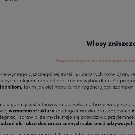
Do koszyka
koszyka
Włosy zniszcz
Regeneracja oraz wzmocnienie os
one wymagają szczególnej troski i skutecznych rozwiązań, 
zonych z olejem marula to doskonały wybór dla osób pragn
ładnikom,
takim jak olej marula, ten regenerujący szampon
 pielęgnacji jest intensywna odżywka na bazie wody kokoso
owej
wzmacnia strukturę
każdego kosmyka oraz zapewnia
d
elęgnacji sprawia, że mycie staje się prawdziwą przyjemnoś
rudzeń ale także dostarcza cennych substancji odżywczych.
oim zniszczonym przez stylizację lub czynniki atmosferyczn