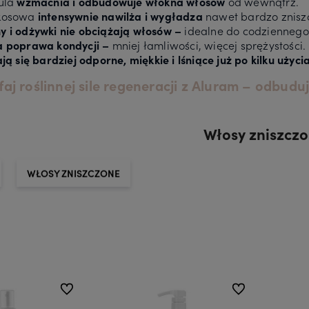
ula
wzmacnia i odbudowuje włókna włosów
od wewnątrz.
kosowa
intensywnie nawilża i wygładza
nawet bardzo znis
 i odżywki nie obciążają włosów –
idealne do codziennego
 poprawa kondycji –
mniej łamliwości, więcej sprężystości.
ją się bardziej odporne, miękkie i lśniące już po kilku użyci
aj roślinnej sile regeneracji z Aluram – odbuduj
Włosy zniszcz
WŁOSY ZNISZCZONE
do ulubionych
do ulubionych