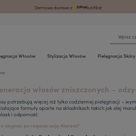
rodzy klienci ze względu na awarię systemu czas wysyłki może ulec wydłużeni
Darmowa dostawa z
od 89 zł
lęgnacja Włosów
Stylizacja Włosów
Pielęgnacja Skór
one
eneracja włosów zniszczonych – odzys
sy potrzebują więcej niż tylko codziennej pielęgnacji – w
ziałające formuły oparte na składnikach takich jak olej ma
blask i odporność.
o sięgnąć po regenerację Aluram?