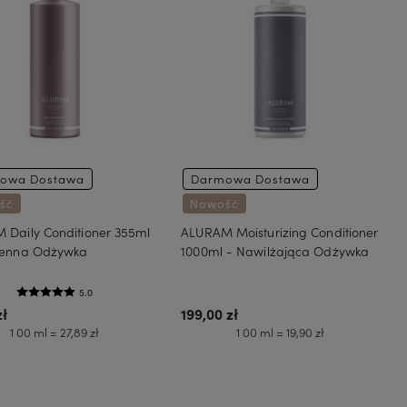
owa Dostawa
Darmowa Dostawa
ść
Nowość
 Daily Conditioner 355ml
ALURAM Moisturizing Conditioner
ienna Odżywka
1000ml - Nawilżająca Odżywka
5.0
zł
199,00 zł
1 00 ml = 27,89 zł
1 00 ml = 19,90 zł
Do koszyka
Do koszyka