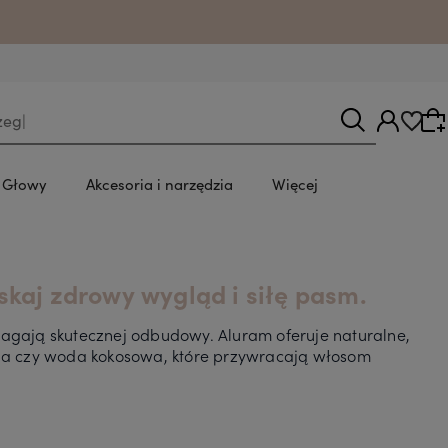
u.
y Głowy
Akcesoria i narzędzia
Więcej
Wybierz coś dla siebie z naszej aktualnej oferty
kaj zdrowy wygląd i siłę pasm.
lub zaloguj się, aby przywrócić dodane
produkty do listy z poprzedniej sesji.
ymagają skutecznej odbudowy. Aluram oferuje naturalne,
rula czy woda kokosowa, które przywracają włosom