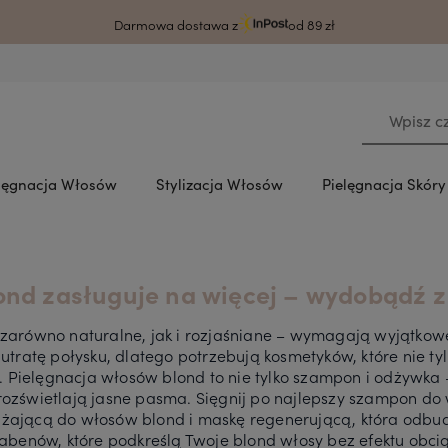
rodzy klienci ze względu na awarię systemu czas wysyłki może ulec wydłużeni
Darmowa dostawa z
od 89 zł
lęgnacja Włosów
Stylizacja Włosów
Pielęgnacja Skór
ond zasługuje na więcej – wydobądź z 
zarówno naturalne, jak i rozjaśniane – wymagają wyjątkowej
 utratę połysku, dlatego potrzebują kosmetyków, które nie ty
kt. Pielęgnacja włosów blond to nie tylko szampon i odżywk
rozświetlają jasne pasma. Sięgnij po najlepszy szampon do
żającą do włosów blond i maskę regenerującą, która odbud
rabenów, które podkreślą Twoje blond włosy bez efektu obci