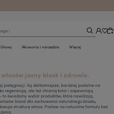
u.
y Głowy
Akcesoria i narzędzia
Więcej
Wybierz coś dla siebie z naszej aktualnej oferty
włosów jasny blask i zdrowie.
lub zaloguj się, aby przywrócić dodane
produkty do listy z poprzedniej sesji.
 pielęgnacji. Są delikatniejsze, bardziej podatne na
lko regenerują, ale też chronią kolor i zapewniają
a – to świadomy wybór produktów, które nawilżają,
 włosów blond dla zachowania naturalnego blasku,
owuje strukturę włosa. Postaw na naturalne formuły bez
ążenia.