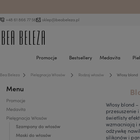
D
+48 61 866 77 56
sklep@beabeleza.pl
Promocje
Bestsellery
Medavita
Pie
Bea Beleza
Pielęgnacja Włosów
Rodzaj włosów
Włosy blond
Menu
Bl
Promocje
Włosy blond – 
Medavita
przesuszenie i
świetlisty efe
Pielęgnacja Włosów
wzmacniają i 
Szampony do włosów
odżywkę nawil
Maski do włosów
silikonów i pa