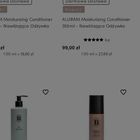
owa Dostawa
Darmowa Dostawa
ść
Nowość
Moisturizing Conditioner
ALURAM Moisturizing Conditioner
 - Nawilżająca Odżywka
355ml - Nawilżająca Odżywka
5.0
zł
99,00 zł
1 00 ml = 19,90 zł
1 00 ml = 27,89 zł
Do koszyka
Do koszyka
do ulubionych
do ulubion