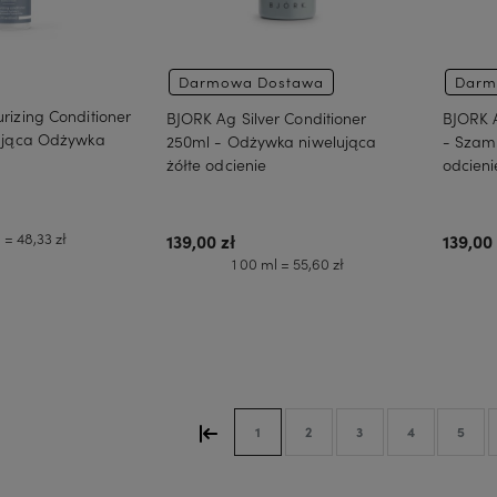
Darmowa Dostawa
Darm
izing Conditioner
BJORK Ag Silver Conditioner
BJORK 
ająca Odżywka
250ml - Odżywka niwelująca
- Szamp
żółte odcienie
odcieni
 = 48,33 zł
139,00 zł
139,00 
1 00 ml = 55,60 zł
koszyka
Do koszyka
1
2
3
4
5