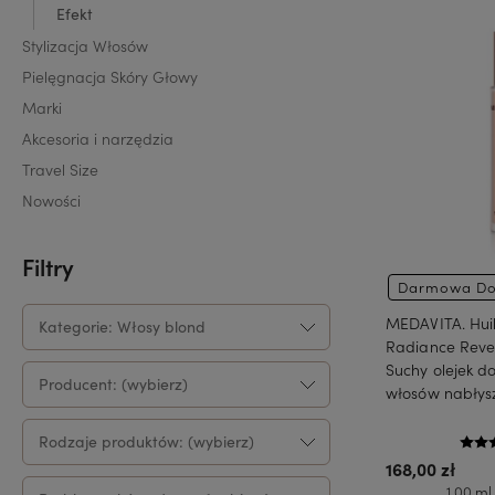
Efekt
Stylizacja Włosów
Pielęgnacja Skóry Głowy
Marki
Akcesoria i narzędzia
Travel Size
Nowości
Filtry
Darmowa Do
MEDAVITA. Huil
Kategorie: Włosy blond
Radiance Revea
Suchy olejek d
Producent: (wybierz)
włosów nabłys
Rodzaje produktów: (wybierz)
168,00 zł
1 00 ml