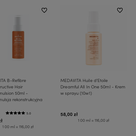
do ulubionych
do ulubion
TA B-Refibre
MEDAVITA Huile d'Etoile
ructive Hair
Dreamful All In One 50ml - Krem
mulsion 50ml -
w sprayu (10w1)
ulsja rekonstrukcyjna
58,00 zł
5.0
zł
1 00 ml = 116,00 zł
1 00 ml = 116,00 zł
Do koszyka