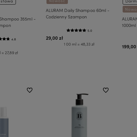
Nowość
stawa
Darm
Nowo
ALURAM Daily Shampoo 60ml -
Codzienny Szampon
 Shampoo 355ml -
ALURAM 
ampon
1000ml
5.0
29,00 zł
4.8
1 00 ml = 48,33 zł
199,00 
 = 27,89 zł
Do koszyka
koszyka
do ulubionych
do ulubionych