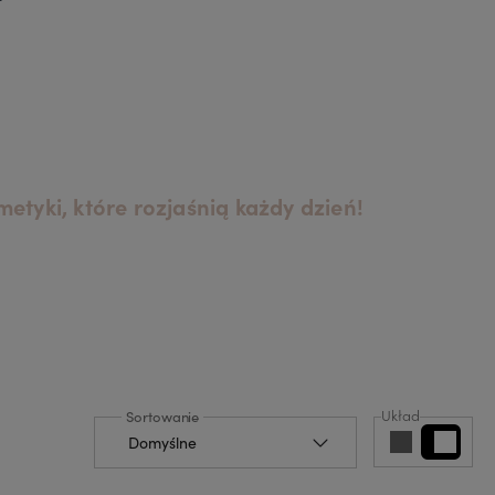
tyki, które rozjaśnią każdy dzień!
Układ