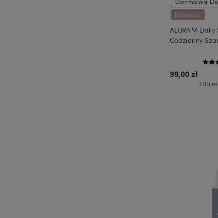
Darmowa Do
Nowość
ALURAM Daily
Codzienny Sz
99,00 zł
1 00 ml
Do 