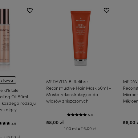
do ulubionych
do ulubionych
stawa
MEDAVITA B-Refibre
MEDAVI
Reconstructive Hair Mask 50ml -
Reconst
e d'Etoile
Maska rekonstrukcyjna do
Microe
ling Oil 50ml -
włosów zniszczonych
Mikroem
o każdego rodzaju
zczający
5.0
58,00 zł
58,00 
4.9
1 00 ml = 116,00 zł
 = 336,00 zł