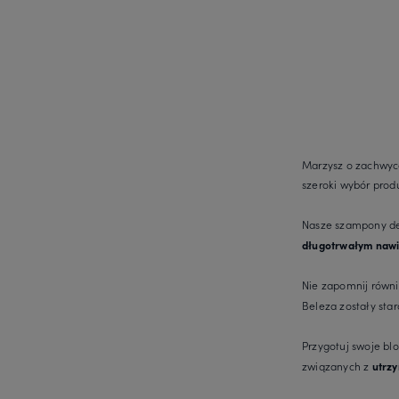
Marzysz o zachwyca
szeroki wybór pro
Nasze szampony de
długotrwałym nawi
Nie zapomnij równi
Beleza zostały st
Przygotuj swoje b
związanych z
utrzy