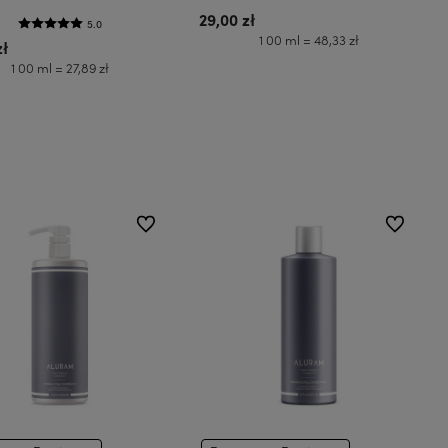
29,00 zł
5.0
1 00 ml = 48,33 zł
zł
1 00 ml = 27,89 zł
Do koszyka
Coral Pink
Cyber Purple
Cotton Candy/Bezbarwna
Do koszyka
do ulubionych
do ulubion