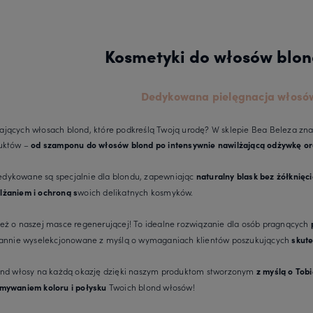
Kosmetyki do włosów blon
Dedykowana pielęgnacja włosów
jących włosach blond, które podkreślą Twoją urodę? W sklepie Bea Beleza zna
duktów –
od szamponu do włosów blond po intensywnie nawilżającą odżywkę o
dykowane są specjalnie dla blondu, zapewniając
naturalny blask bez żółknię
woich delikatnych kosmyków.
lżaniem i ochroną s
eż o naszej masce regenerującej! To idealne rozwiązanie dla osób pragnących
arannie wyselekcjonowane z myślą o wymaganiach klientów poszukujących
skute
lond włosy na każdą okazję dzięki naszym produktom stworzonym
z myślą o Tobi
Twoich blond włosów!
mywaniem koloru i połysku