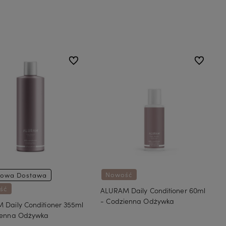
Do koszyka
do ulubionych
do ulubion
Nowość
owa Dostawa
ść
ALURAM Daily Conditioner 60ml
- Codzienna Odżywka
 Daily Conditioner 355ml
ienna Odżywka