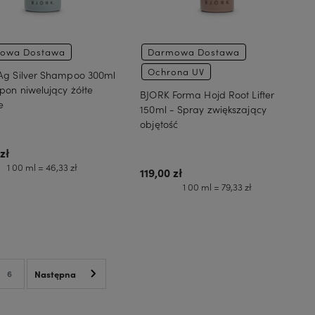
owa Dostawa
Darmowa Dostawa
Ochrona UV
Ag Silver Shampoo 300ml
on niwelujący żółte
BJORK Forma Hojd Root Lifter
e
150ml - Spray zwiększający
objętość
zł
1 00 ml = 46,33 zł
119,00 zł
1 00 ml = 79,33 zł
Do koszyka
Do koszyka
6