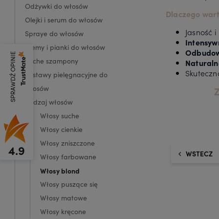
Odżywki do włosów
Dlaczego war
Olejki i serum do włosów
Jasność 
Spraye do włosów
Intensyw
Kremy i pianki do włosów
Odbudo
SPRAWDŹ OPINIE
Suche szampony
Naturaln
Skuteczn
Zestawy pielęgnacyjne do
włosów
Z
Rodzaj włosów
Włosy suche
Włosy cienkie
Włosy zniszczone
4.9
WSTECZ
Włosy farbowane
Włosy blond
Włosy puszące się
Włosy matowe
Włosy kręcone