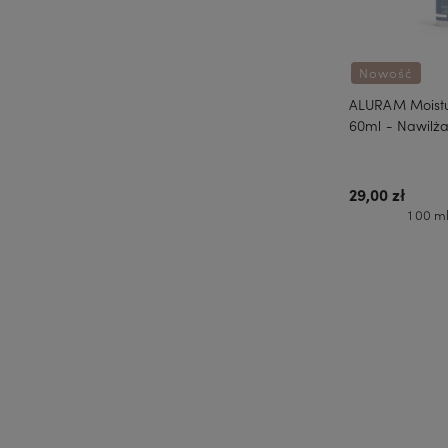
Nowość
ALURAM Moistur
60ml - Nawilż
29,00 zł
1 00 ml
Do 