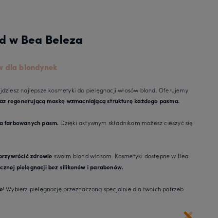
d w Bea Beleza
 dla blondynek
jdziesz najlepsze kosmetyki do pielęgnacji włosów blond. Oferujemy
raz regenerującą maskę wzmacniającą strukturę każdego pasma.
Dzięki aktywnym składnikom możesz cieszyć się
cia farbowanych pasm.
swoim blond włosom. Kosmetyki dostępne w Bea
przywrócić zdrowie
cznej pielęgnacji bez silikonów i parabenów.
! Wybierz pielęgnację przeznaczoną specjalnie dla twoich potrzeb
e