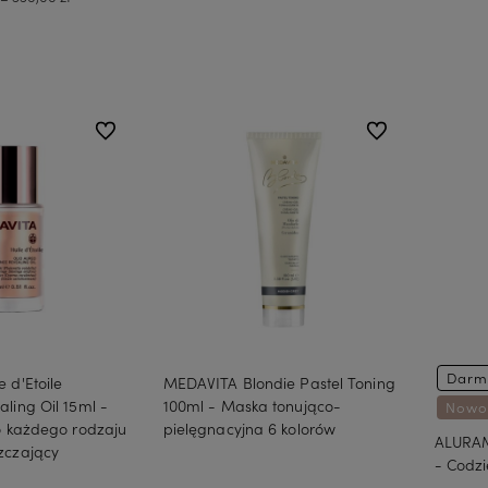
Do koszyka
koszyka
do ulubionych
do ulubionych
Darm
 d'Etoile
MEDAVITA Blondie Pastel Toning
ling Oil 15ml -
100ml - Maska tonująco-
Nowo
o każdego rodzaju
pielęgnacyjna 6 kolorów
ALURAM
zczający
- Codz