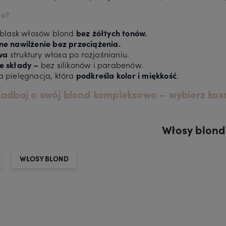
to?
i blask włosów blond
bez żółtych tonów.
ne nawilżenie bez przeciążenia.
wa
struktury włosa po rozjaśnianiu.
e składy –
bez silikonów i parabenów.
a pielęgnacja, która
podkreśla kolor i miękkość
.
adbaj o swój blond kompleksowo – wybierz kosme
Włosy blond
WŁOSY BLOND