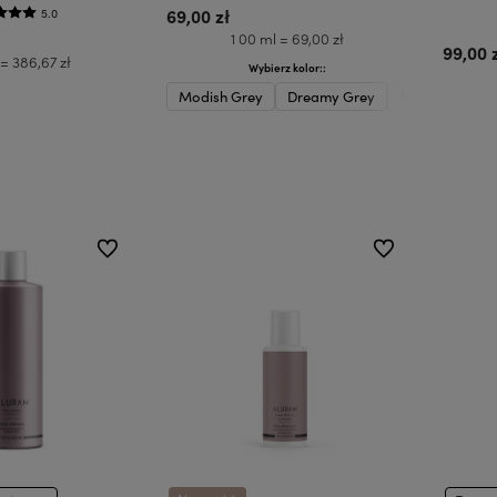
69,00 zł
5.0
1 00 ml = 69,00 zł
99,00 
 = 386,67 zł
Wybierz kolor::
Modish Grey
Dreamy Grey
Miss Lavender
koszyka
Do koszyka
do ulubionych
do ulubionych