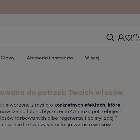
u.
y Głowy
Akcesoria i narzędzia
Więcej
Wybierz coś dla siebie z naszej aktualnej oferty
asowana do potrzeb Twoich włosów.
lub zaloguj się, aby przywrócić dodane
produkty do listy z poprzedniej sesji.
ta
stworzone z myślą o
konkretnych efektach, które
nawilżenia lub nabłyszczenia? A może potrzebujesz
osów farbowanych albo regeneracji po stylizacji?
iniowanie loków czy stymulacja wzrostu włosów –