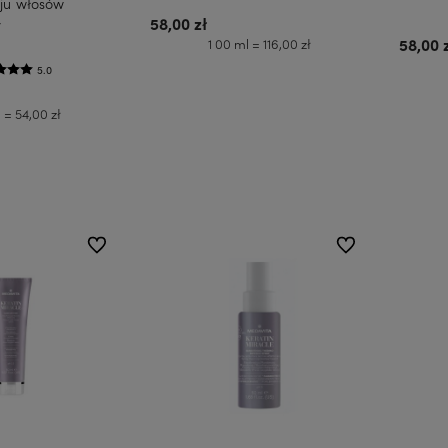
ju włosów
58,00 zł
y
1 00 ml = 116,00 zł
58,00 
5.0
Do koszyka
 = 54,00 zł
koszyka
do ulubionych
do ulubionych