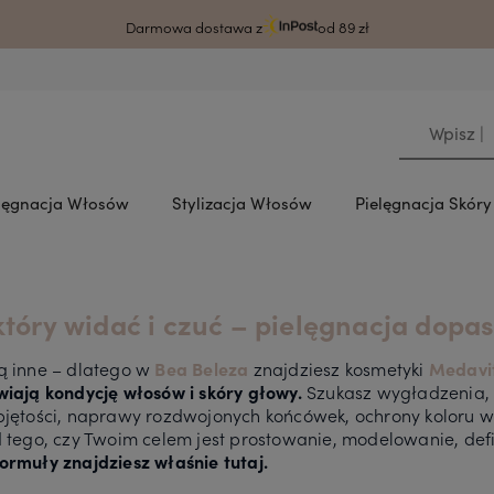
rodzy klienci ze względu na awarię systemu czas wysyłki może ulec wydłużeni
Darmowa dostawa z
od 89 zł
lęgnacja Włosów
Stylizacja Włosów
Pielęgnacja Skór
 który widać i czuć – pielęgnacja dop
ą inne – dlatego w
Bea Beleza
znajdziesz kosmetyki
Medavi
wiają kondycję włosów i skóry głowy.
Szukasz wygładzenia, 
bjętości, naprawy rozdwojonych końcówek, ochrony koloru wł
d tego, czy Twoim celem jest prostowanie, modelowanie, def
ormuły znajdziesz właśnie tutaj.