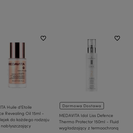
Do koszyka
Do koszyka
do ulubionych
do ulubion
Darmowa Dostawa
A Huile d'Etoile
e Revealing Oil 15ml -
MEDAVITA Idol Liss Defence
lejek do każdego rodzaju
Thermo Protector 150ml - Fluid
 nabłyszczający
wygładzający z termoochroną