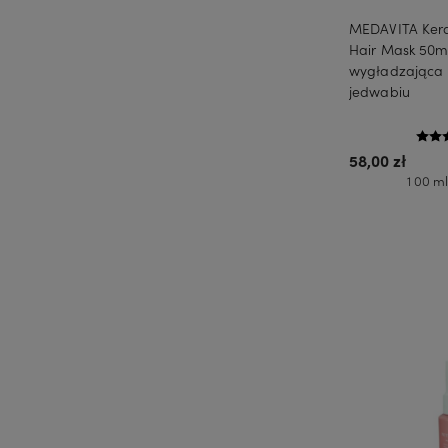
MEDAVITA Kerat
Hair Mask 50ml
wygładzająca 
jedwabiu
58,00 zł
1 00 ml
Do 