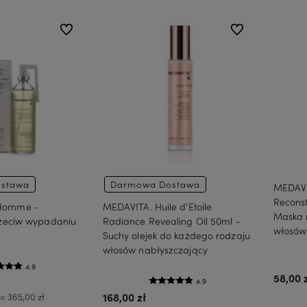
do ulubionych
do ulubionych
stawa
Darmowa Dostawa
MEDAVI
Reconst
Homme -
MEDAVITA. Huile d'Etoile
Maska r
rzeciw wypadaniu
Radiance Revealing Oil 50ml -
włosów
Suchy olejek do każdego rodzaju
włosów nabłyszczający
4.9
58,00 
4.9
 = 365,00 zł
168,00 zł