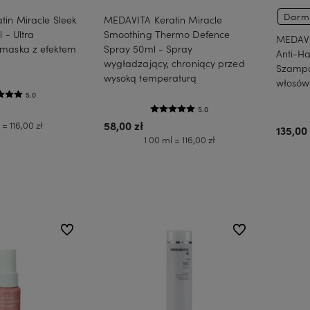
Darm
in Miracle Sleek
MEDAVITA Keratin Miracle
 - Ultra
Smoothing Thermo Defence
MEDAVI
maska z efektem
Spray 50ml - Spray
Anti-H
wygładzający, chroniący przed
Szampo
wysoką temperaturą
włosów
5.0
5.0
 = 116,00 zł
58,00 zł
135,00 
1 00 ml = 116,00 zł
koszyka
Do koszyka
do ulubionych
do ulubionych