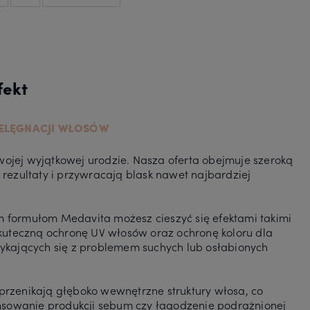
fekt
ELĘGNACJI WŁOSÓW
wojej wyjątkowej urodzie. Nasza oferta obejmuje szeroką
rezultaty i przywracają blask nawet najbardziej
ym formułom Medavita możesz cieszyć się efektami takimi
kuteczną ochronę UV włosów oraz ochronę koloru dla
ykających się z problemem suchych lub osłabionych
 przenikają głęboko wewnętrzne struktury włosa, co
nsowanie produkcji sebum czy łagodzenie podrażnionej