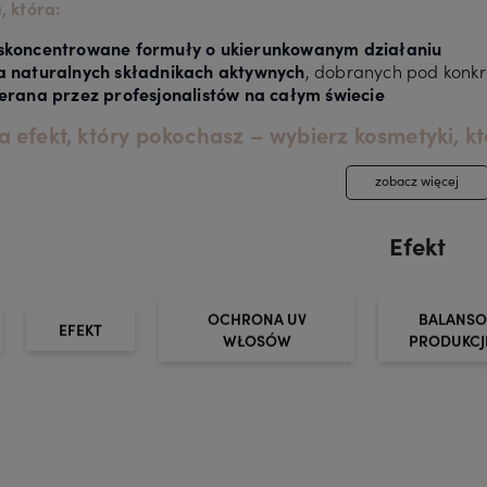
, która:
skoncentrowane formuły o ukierunkowanym działaniu
a naturalnych składnikach aktywnych
, dobranych pod konkr
ierana przez profesjonalistów na całym świecie
 efekt, który pokochasz – wybierz kosmetyki, kt
zobacz więcej
Efekt
OCHRONA UV
BALANSO
EFEKT
WŁOSÓW
PRODUKCJ