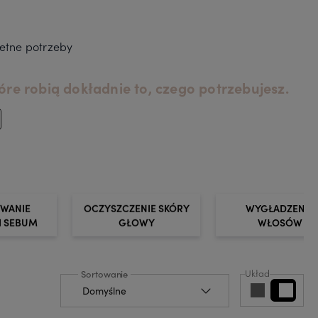
etne potrzeby
óre robią dokładnie to, czego potrzebujesz.
WANIE
OCZYSZCZENIE SKÓRY
WYGŁADZENIE
I SEBUM
GŁOWY
WŁOSÓW
Układ