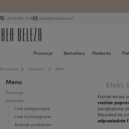
D
+48 61 866 77 56
sklep@beabeleza.pl
Promocje
Bestsellery
Medavita
Pie
Bea Beleza
Medavita
Efekt
Menu
Efekt,
Promocje
Każde włosy s
Medavita
realnie popra
zwiększenia o
Linie pielęgnacyjne
Niezależnie o
Linie trychologiczne
odpowiednie f
Rodzaje produktów