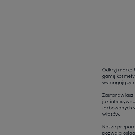
Odkryj markę M
gamę kosmetyk
wymagającym
Zastanawiasz s
jak intensywn
farbowanych w
włosów.
Nasze preparat
pozwala osiąg