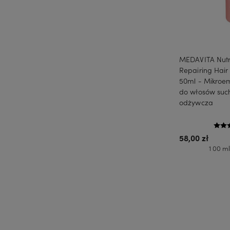
MEDAVITA Nutr
Repairing Hair
50ml - Mikroem
do włosów suc
odżywcza
58,00 zł
1 00 ml
Do 