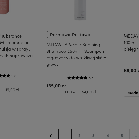
Darmowa Dostawa
isubstance
MEDAVI
 Microemulsion
100ml 
MEDAVITA Velour Soothing
ulsja w sprayu
pielęgn
Shampoo 250ml - Szampon
hych naprawczo-
łagodzący do wrażliwej skóry
głowy
69,00 
5.0
5.0
135,00 zł
 = 116,00 zł
1 00 ml = 54,00 zł
Modis
koszyka
Do koszyka
1
2
3
4
5
...