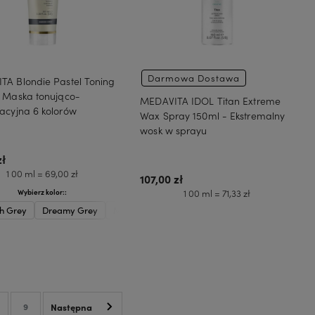
Darmowa Dostawa
TA Blondie Pastel Toning
- Maska tonująco-
MEDAVITA IDOL Titan Extreme
acyjna 6 kolorów
Wax Spray 150ml - Ekstremalny
wosk w sprayu
zł
1 00 ml = 69,00 zł
107,00 zł
1 00 ml = 71,33 zł
Wybierz kolor::
h Grey
Dreamy Grey
Miss Lavender
Coral Pink
Cyber Purple
Do koszyka
Do koszyka
9