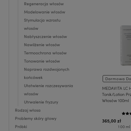
Regeneracja włosów
Modelowanie włosów
Stymulacja wzrostu
włosów
Nabłyszczenie włosów
Nawilżenie włosów
Termoochrona włosów
Tonowanie włosów
Naprawa rozdwojonych
końcówek
Darmowa Do
Ułatwienie rozczesywania
MEDAVITA LC 
włosów
Tonik/Lotion P
Włosów 100ml
Utrwalenie fryzury
Rodzaj włosa
Problemy skóry głowy
365,00 zł
Próbki
1 00 ml