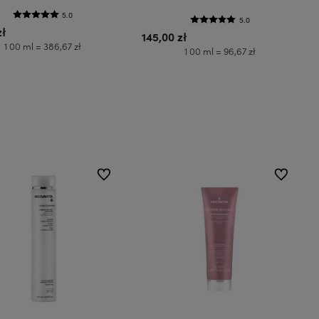
5.0
5.0
zł
145,00 zł
1 00 ml = 386,67 zł
1 00 ml = 96,67 zł
Do koszyka
Do koszyka
do ulubionych
do ulubion