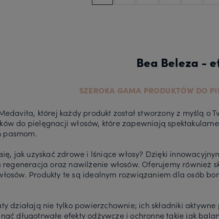
Bea Beleza - e
SZEROKA GAMA PRODUKTÓW DO PI
edavita, której każdy produkt został stworzony z myślą o T
ów do pielęgnacji włosów, które zapewniają spektakularne 
 pasmom.
ię, jak uzyskać zdrowe i lśniące włosy? Dzięki innowacyjn
a regeneracja oraz nawilżenie włosów. Oferujemy również s
łosów. Produkty te są idealnym rozwiązaniem dla osób bor
y działają nie tylko powierzchownie; ich składniki aktywne
nąć długotrwałe efekty odżywcze i ochronne takie jak bala