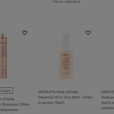
1 00 ml = 336,00 zł
koszyka
Do koszyka
do ulubionych
do ulubionych
stawa
MEDAVITA Huile d'Etoile
MEDAVIT
Dreamful All In One 50ml - Krem
Radianc
 d'Etoile
w sprayu (10w1)
Suchy o
ils Shampoo 250ml
włosów
olejowania