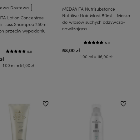
owa Dostawa
MEDAVITA Nutrisubstance
Nutritive Hair Mask 50ml - Maska
TA Lotion Concentree
do włosów suchych odżywczo-
air Loss Shampoo 250ml -
nawilżająca
n przeciw wypadaniu
5.0
58,00 zł
5.0
1 00 ml = 116,00 zł
zł
1 00 ml = 54,00 zł
Do koszyka
Do koszyka
do ulubionych
do ulubion