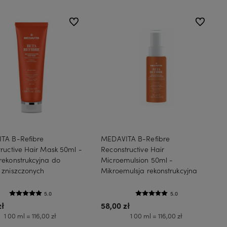
do ulubionych
do ulubion
TA B-Refibre
MEDAVITA B-Refibre
ructive Hair Mask 50ml -
Reconstructive Hair
ekonstrukcyjna do
Microemulsion 50ml -
 zniszczonych
Mikroemulsja rekonstrukcyjna
5.0
5.0
zł
58,00 zł
1 00 ml = 116,00 zł
1 00 ml = 116,00 zł