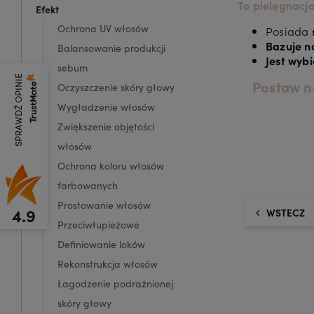
To pielęgnacja
Efekt
Ochrona UV włosów
Posiada
Bazuje n
Balansowanie produkcji
Jest wyb
sebum
SPRAWDŹ OPINIE
Postaw na
Oczyszczenie skóry głowy
Wygładzenie włosów
Zwiększenie objętości
włosów
Ochrona koloru włosów
farbowanych
Prostowanie włosów
4.9
WSTECZ
Przeciwłupieżowe
Definiowanie loków
Rekonstrukcja włosów
Łagodzenie podrażnionej
skóry głowy