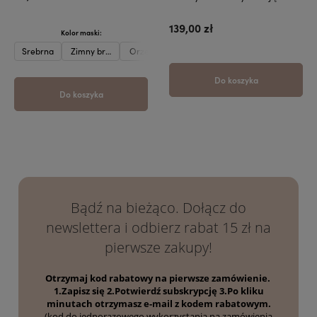
139,00 zł
Kolor maski:
Srebrna
Zimny brąz
Orzech laskowy
Karmel
Beżowa
Oberżyna
Do koszyka
Do koszyka