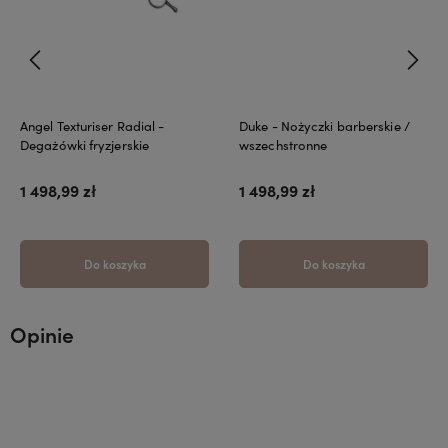
Angel Texturiser Radial -
Duke - Nożyczki barberskie /
Degażówki fryzjerskie
wszechstronne
1 498,99 zł
1 498,99 zł
Do koszyka
Do koszyka
Opinie