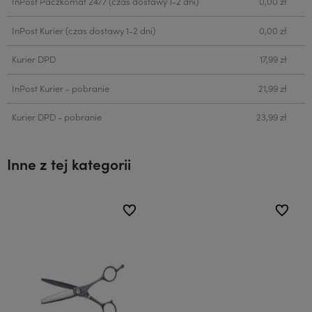
InPost Paczkomat 24/7
(czas dostawy 1-2 dni)
0,00 zł
InPost Kurier
(czas dostawy 1-2 dni)
0,00 zł
Kurier DPD
17,99 zł
InPost Kurier - pobranie
21,99 zł
Kurier DPD - pobranie
23,99 zł
Inne z tej kategorii
ionych
ionych
do ulubionych
do ulubionych
do ulubi
do ulubi