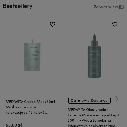
Bestsellery
Zobacz więcej
do ulubionych
do ulubi
Darmowa Dostawa
MEDAVITA Choice Mask 30ml -
Maska do włosów
MEDAVITA Glossynation
koloryzująca, 12 kolorów
Extreme Makeover Liquid Light
200ml - Woda Lamelarna
58,00 zł
Intensywnie nabłyszczająca