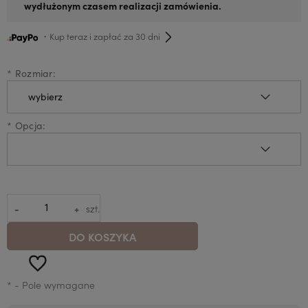
wydłużonym czasem realizacji zamówienia.
・Kup teraz i zapłać za 30 dni
*
Rozmiar:
*
Opcja:
-
+
szt.
DO KOSZYKA
*
- Pole wymagane