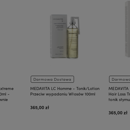
Darmowa Dostawa
Darmowa
Extreme
MEDAVITA LC Homme - Tonik/Lotion
MEDAVITA L
0ml -
Przeciw wypadaniu Włosów 100ml
Hair Loss 
wnie
tonik stym
365,00 zł
365,00 zł
yna
Bezbarwna
Złota
Brzoskwinia
Miedziana
Czerwona
Do koszyka