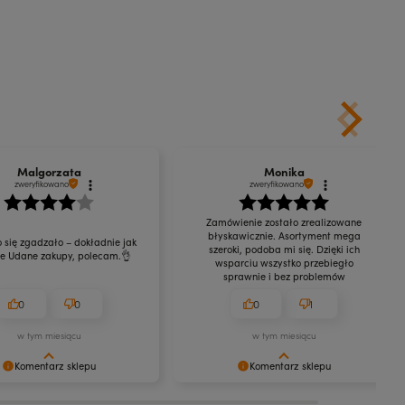
Do koszyka
Malgorzata
Monika
zweryfikowano
zweryfikowano
Zamówienie zostało zrealizowane
błyskawicznie. Asortyment mega
 się zgadzało – dokładnie jak
szeroki, podoba mi się. Dzięki ich
ie Udane zakupy, polecam.👌
wsparciu wszystko przebiegło
sprawnie i bez problemów
0
0
0
1
w tym miesiącu
w tym miesiącu
Komentarz sklepu
Komentarz sklepu
się, że jesteś zadowolona/y!
Jest nam niezmiernie miło czytać takie