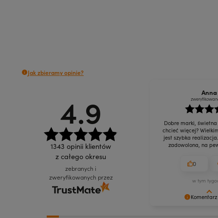
Do koszyka
Do koszyka
Jak zbieramy opinie?
Anna
4.9
zweryfikowan
Dobre marki, świetna
chcieć więcej? Wielki
jest szybka realizacja
1343
opinii klientów
zadowolona, na pew
z całego okresu
0
zebranych i
zweryfikowanych przez
w tym tygo
Komentarz
Dziękujemy za doceni