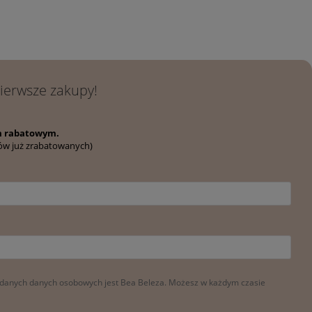
y za Twój czas i ciepłe
opinie jak twoja – dziękujemy, że
wybrałaś/eś Bea Beleza!