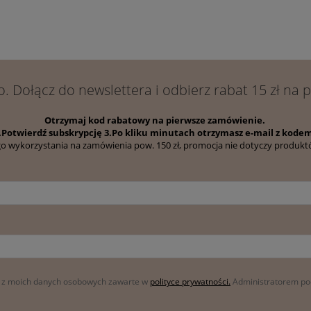
zieję, że będą
opinię! Cieszymy się, że nasze
Dziękujem
kosmetyki do włosów spełniły Twoje
słowa.
oczekiwania. Zapraszamy ponownie!