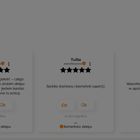
Yuliia
o
zweryfikowano
 jakość – czego
m atutem sklepu
Wszystko
Szybka dostawa,i kosmetyki super)))
. Jestem bardzo
w opis
no tu wrócę.
0
0
0
dniu
w tym tygodniu
 sklepu
Komentarz sklepu
enie naszych
Dziękujemy za Twoją pozytywną
Cieszymy 