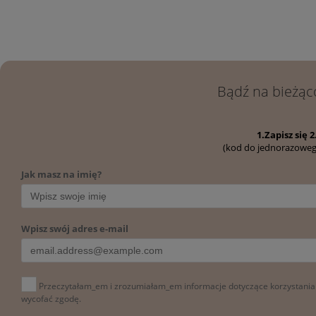
kosmetyków! Mamy nad
Ci służyć jak najdłużej.