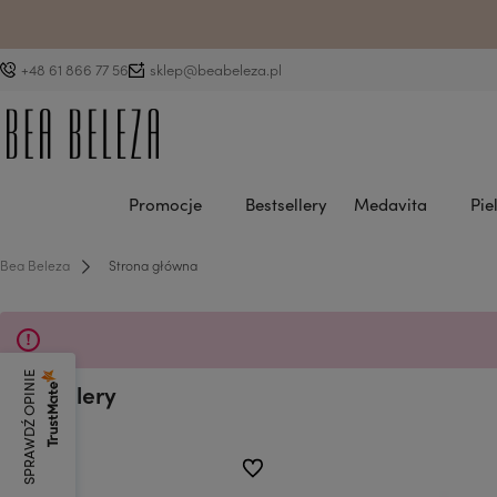
D
+48 61 866 77 56
sklep@beabeleza.pl
Promocje
Bestsellery
Medavita
Pie
Bea Beleza
Strona główna
SPRAWDŹ OPINIE
Bestsellery
do ulubionych