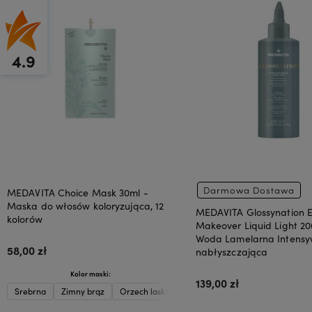
4.9
Darmowa Dostawa
MEDAVITA Choice Mask 30ml -
Maska do włosów koloryzująca, 12
MEDAVITA Glossynation 
kolorów
Makeover Liquid Light 20
Woda Lamelarna Intensy
58,00 zł
nabłyszczająca
Kolor maski:
139,00 zł
Srebrna
Zimny brąz
Orzech laskowy
Karmel
Beżowa
Oberż