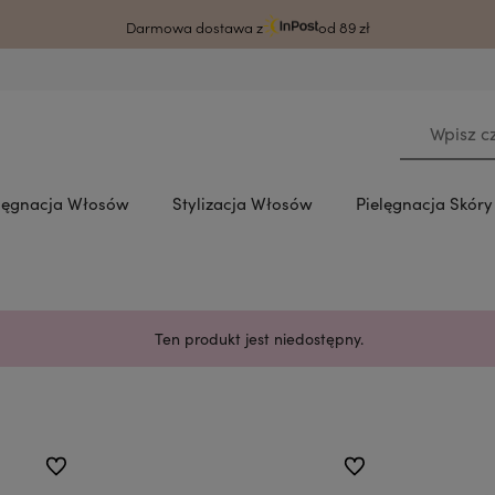
rodzy klienci ze względu na awarię systemu czas wysyłki może ulec wydłużeni
Darmowa dostawa z
od 89 zł
lęgnacja Włosów
Stylizacja Włosów
Pielęgnacja Skór
Ten produkt jest niedostępny.
do ulubionych
do ulubionych