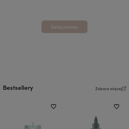
Zadaj pytanie
Bestsellery
Zobacz więcej
do ulubionych
do ulubi