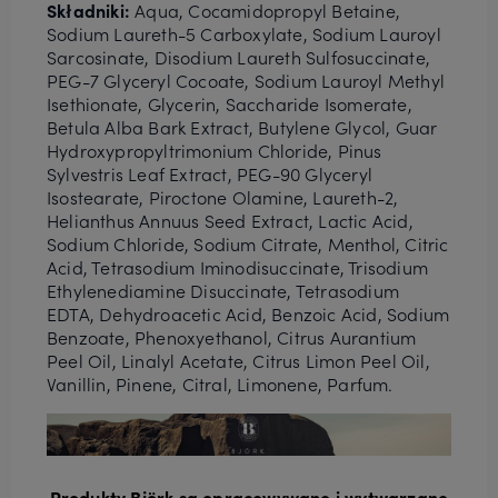
Składniki:
Aqua, Cocamidopropyl Betaine,
Sodium Laureth-5 Carboxylate, Sodium Lauroyl
Sarcosinate, Disodium Laureth Sulfosuccinate,
PEG-7 Glyceryl Cocoate, Sodium Lauroyl Methyl
Isethionate, Glycerin, Saccharide Isomerate,
Betula Alba Bark Extract, Butylene Glycol, Guar
Hydroxypropyltrimonium Chloride, Pinus
Sylvestris Leaf Extract, PEG-90 Glyceryl
Isostearate, Piroctone Olamine, Laureth-2,
Helianthus Annuus Seed Extract, Lactic Acid,
Sodium Chloride, Sodium Citrate, Menthol, Citric
Acid, Tetrasodium Iminodisuccinate, Trisodium
Ethylenediamine Disuccinate, Tetrasodium
EDTA, Dehydroacetic Acid, Benzoic Acid, Sodium
Benzoate, Phenoxyethanol, Citrus Aurantium
Peel Oil, Linalyl Acetate, Citrus Limon Peel Oil,
Vanillin, Pinene, Citral, Limonene, Parfum.
Produkty Björk są opracowywane i wytwarzane