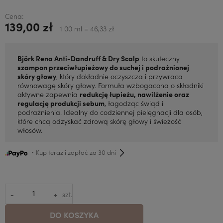
Cena:
139,00 zł
1 00 ml = 46,33 zł
Björk Rena Anti-Dandruff & Dry Scalp
to skuteczny
szampon przeciwłupieżowy do suchej i podrażnionej
skóry głowy
, który dokładnie oczyszcza i przywraca
równowagę skóry głowy. Formuła wzbogacona o składniki
aktywne zapewnia
redukcję łupieżu, nawilżenie oraz
regulację produkcji sebum
, łagodząc świąd i
podrażnienia. Idealny do codziennej pielęgnacji dla osób,
które chcą odzyskać zdrową skórę głowy i świeżość
włosów.
・Kup teraz i zapłać za 30 dni
-
+
szt.
DO KOSZYKA