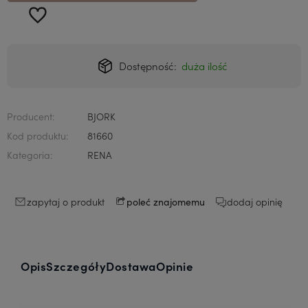
Dostępność:
duża ilość
Producent:
BJORK
Kod produktu:
81660
Kategoria:
RENA
zapytaj o produkt
dodaj opinię
poleć znajomemu
Opis
Szczegóły
Dostawa
Opinie