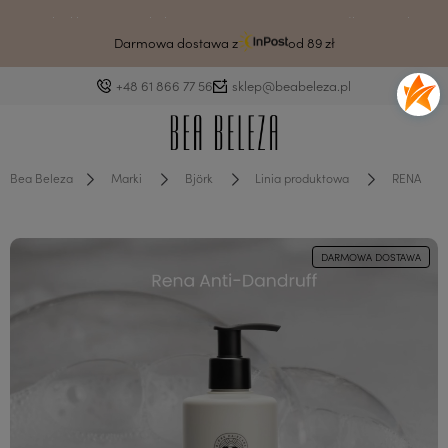
Drodzy klienci ze względu na awarię systemu czas wysyłki może ulec
wydłużeniu.
Darmowa dostawa z
od 89 zł
+48 61 866 77 56
sklep@beabeleza.pl
Bea Beleza
Marki
Björk
Linia produktowa
RENA
DARMOWA DOSTAWA