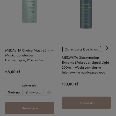
Darmowa Dostawa
MEDAVITA Choice Mask 30ml -
Maska do włosów
MEDAVITA Glossynation
koloryzująca, 12 kolorów
Extreme Makeover Liquid Light
200ml - Woda Lamelarna
58,00 zł
Intensywnie nabłyszczająca
139,00 zł
Kolor maski:
Srebrna
Zimny brąz
Orzech laskowy
Karmel
Beżowa
Oberżyna
Do koszyka
Do koszyka