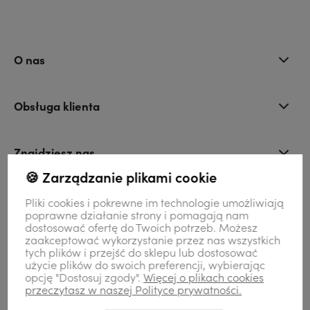
O nas
Obsługa klienta
Znajdziesz nas
🍪 Zarządzanie plikami cookie
Kontakt
Pliki cookies i pokrewne im technologie umożliwiają
poprawne działanie strony i pomagają nam
dostosować ofertę do Twoich potrzeb. Możesz
zaakceptować wykorzystanie przez nas wszystkich
Moje konto
tych plików i przejść do sklepu lub dostosować
użycie plików do swoich preferencji, wybierając
opcję "Dostosuj zgody".
Więcej o plikach cookies
przeczytasz w naszej Polityce prywatności.