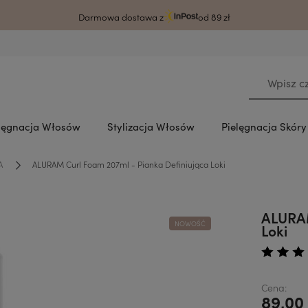
rodzy klienci ze względu na awarię systemu czas wysyłki może ulec wydłużeni
Darmowa dostawa z
od 89 zł
lęgnacja Włosów
Stylizacja Włosów
Pielęgnacja Skór
A
ALURAM Curl Foam 207ml - Pianka Definiująca Loki
ALURAM
NOWOŚĆ
Loki
Cena:
89,00 