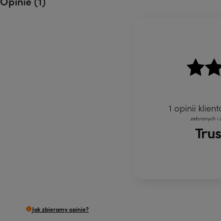
Opinie
(1)
1
opinii klien
zebranych i
Jak zbieramy opinie?