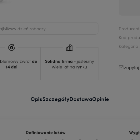
Darmowa
Dostawa:
bliższy dzień roboczy.
Producent
Kod produ
Kategoria:
oblemowy zwrot
do
Solidna firma -
jesteśmy
14 dni
wiele lat na rynku
zapytaj
Opis
Szczegóły
Dostawa
Opinie
Definiowanie loków
Wygł