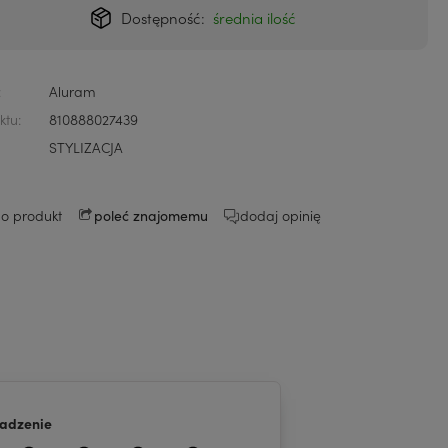
Dostępność:
średnia ilość
:
Aluram
ktu:
810888027439
STYLIZACJA
 o produkt
dodaj opinię
poleć znajomemu
adzenie