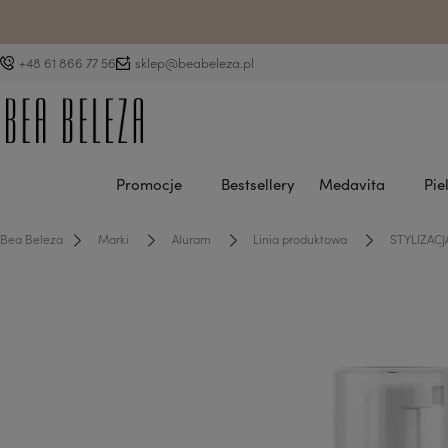
D
+48 61 866 77 56
sklep@beabeleza.pl
Promocje
Bestsellery
Medavita
Pie
Bea Beleza
Marki
Aluram
Linia produktowa
STYLIZACJ