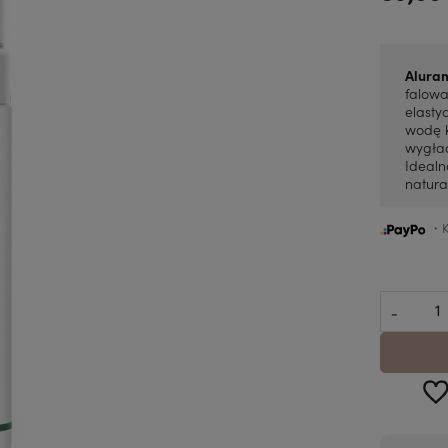
Alura
falowa
elasty
wodę k
wygład
Idealn
natura
・Ku
-