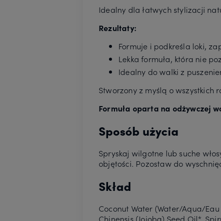
Idealny dla łatwych stylizacji na
Rezultaty:
Formuje i podkreśla loki, z
Lekka formuła, która nie poz
Idealny do walki z puszeni
Stworzony z myślą o wszystkich 
Formuła oparta na odżywczej w
Sposób użycia
Spryskaj wilgotne lub suche włosy
objętości. Pozostaw do wyschnięc
Skład
Coconut Water (Water/Aqua/Eau & 
Chinensis (Jojoba) Seed Oil*, Spir