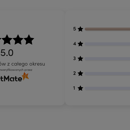
5
4
5.0
3
tów
z całego okresu
 zweryfikowanych przez
2
1