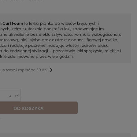
m Curl Foam
to lekka pianka do włosów kręconych i
nych, która skutecznie podkreśla loki, zapewniając im
czne utrwalenie bez efektu sztywności. Formuła wzbogacona o
okosową, olej jojoba oraz ekstrakt z opuncji figowej nawilża,
za i redukuje puszenie, nadając włosom zdrowy blask.
a do codziennej stylizacji – pozostawia loki sprężyste, miękkie i
lnie zdefiniowane przez wiele godzin.
p teraz i zapłać za 30 dni
+
szt.
DO KOSZYKA