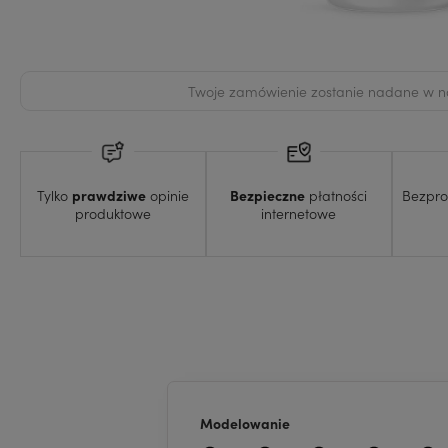
Wysyłka w:
24 godziny
Twoje zamówienie zostanie nadane w naj
Tylko
prawdziwe
opinie
Bezpieczne
płatności
Bezpr
produktowe
internetowe
Modelowanie