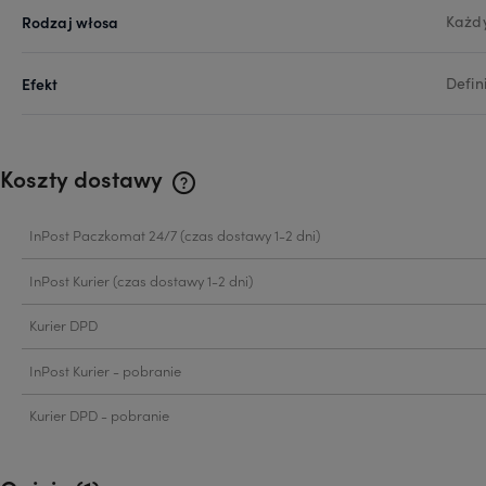
Rodzaj włosa
Każd
Efekt
Defin
Koszty dostawy
Cena nie zawiera ewentualnych kosztów
InPost Paczkomat 24/7
(czas dostawy 1-2 dni)
płatności
InPost Kurier
(czas dostawy 1-2 dni)
Kurier DPD
InPost Kurier - pobranie
Kurier DPD - pobranie