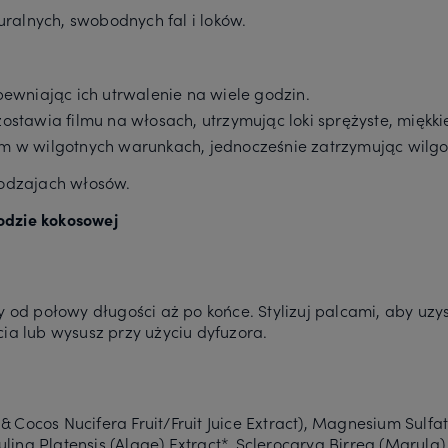
turalnych, swobodnych fal i loków.
apewniając ich utrwalenie na wiele godzin.
ostawia filmu na włosach, utrzymując loki sprężyste, miękkie
em w wilgotnych warunkach, jednocześnie zatrzymując wilgo
rodzajach włosów.
odzie kokosowej
 od połowy długości aż po końce. Stylizuj palcami, aby uzysk
ia lub wysusz przy użyciu dyfuzora.
Cocos Nucifera Fruit/Fruit Juice Extract), Magnesium Sulfa
ulina Platensis (Algae) Extract*, Sclerocarya Birrea (Marula) 