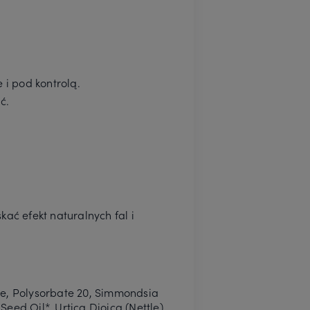
 i pod kontrolą.
ć.
ać efekt naturalnych fal i
te, Polysorbate 20, Simmondsia
Seed Oil*, Urtica Dioica (Nettle)