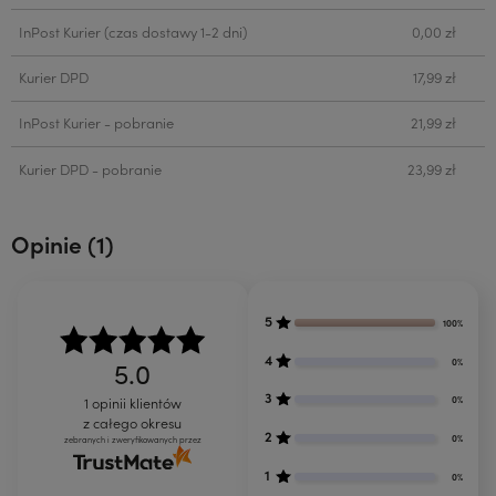
InPost Kurier
(czas dostawy 1-2 dni)
0,00 zł
Kurier DPD
17,99 zł
InPost Kurier - pobranie
21,99 zł
Kurier DPD - pobranie
23,99 zł
Opinie
(1)
5
100%
4
0%
5.0
3
0%
1
opinii klientów
z całego okresu
2
0%
zebranych i zweryfikowanych przez
1
0%