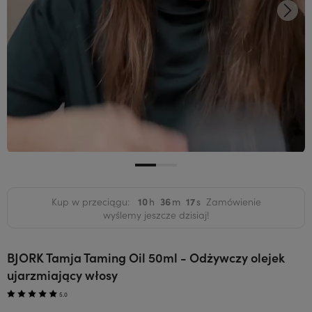
Kup w przeciągu:
10
36
16
Zamówienie
wyślemy jeszcze dzisiaj!
BJORK Tamja Taming Oil 50ml - Odżywczy olejek
ujarzmiający włosy
5.0