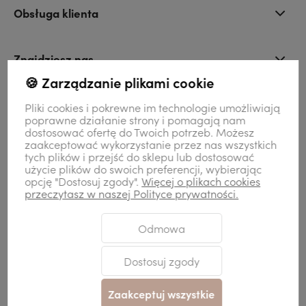
Obsługa klienta
Znajdziesz nas
🍪 Zarządzanie plikami cookie
Kontakt
Pliki cookies i pokrewne im technologie umożliwiają
poprawne działanie strony i pomagają nam
dostosować ofertę do Twoich potrzeb. Możesz
zaakceptować wykorzystanie przez nas wszystkich
Moje konto
tych plików i przejść do sklepu lub dostosować
użycie plików do swoich preferencji, wybierając
opcję "Dostosuj zgody".
Więcej o plikach cookies
przeczytasz w naszej Polityce prywatności.
Odmowa
Sklep internetowy Shoper Premium
Szablon Shoper Modern 3.0™
od
GrowCommerce
Dostosuj zgody
Zaakceptuj wszystkie