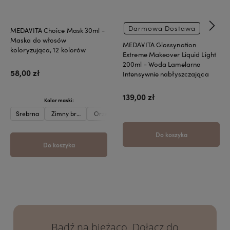
Darmowa Dostawa
MEDAVITA Choice Mask 30ml -
Maska do włosów
MEDAVITA Glossynation
koloryzująca, 12 kolorów
Extreme Makeover Liquid Light
200ml - Woda Lamelarna
58,00 zł
Intensywnie nabłyszczająca
139,00 zł
Kolor maski:
Srebrna
Zimny brąz
Orzech laskowy
Karmel
Beżowa
Oberżyna
Do koszyka
Do koszyka