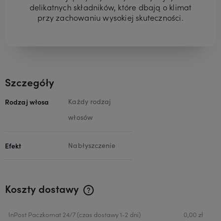
delikatnych składników, które dbają o klimat
przy zachowaniu wysokiej skuteczności.
Szczegóły
Rodzaj włosa
Każdy rodzaj
włosów
Efekt
Nabłyszczenie
Koszty dostawy
Cena nie zawiera ewentualnych kosztów płatności
InPost Paczkomat 24/7
(czas dostawy 1-2 dni)
0,00 zł