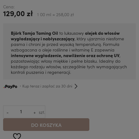
Cena:
129,00 zł
1 00 ml = 258,00 zł
Björk Tamja Taming Oil
to luksusowy
olejek do włosów
wygładzający i nabłyszczający
, który ujarzmia niesforne
pasma i chroni je przed wysoką temperaturą. Formuła
wzbogacona o oleje roślinne i witaminę E zapewnia
intensywne wygładzenie, nawilżenie oraz ochronę UV
,
pozostawiając włosy miękkie i pełne blasku. Idealny do
każdego rodzaju włosów, szczególnie tych wymagających
kontroli puszenia i regeneracji.
・Kup teraz i zapłać za 30 dni
-
+
szt.
DO KOSZYKA