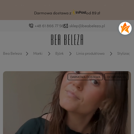
Drodzy klienci ze względu na awarię systemu czas wysyłki może ulec
wydłużeniu.
Darmowa dostawa z
od 89 zł
+48 61 866 77 56
sklep@beabeleza.pl
Bea Beleza
Marki
Björk
Linia produktowa
Stylizacja
DARMOWA DOSTAWA
OCHRONA UV