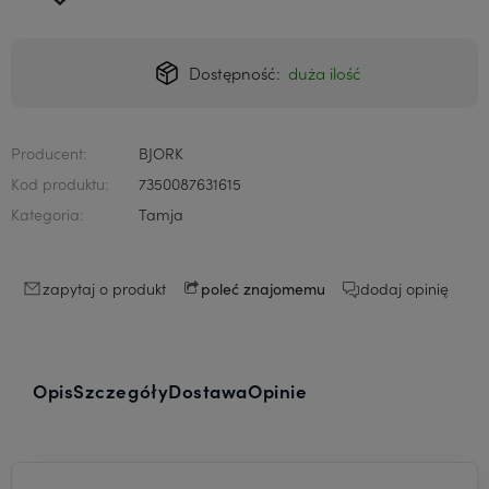
Dostępność:
duża ilość
Producent:
BJORK
Kod produktu:
7350087631615
Kategoria:
Tamja
zapytaj o produkt
dodaj opinię
poleć znajomemu
Opis
Szczegóły
Dostawa
Opinie