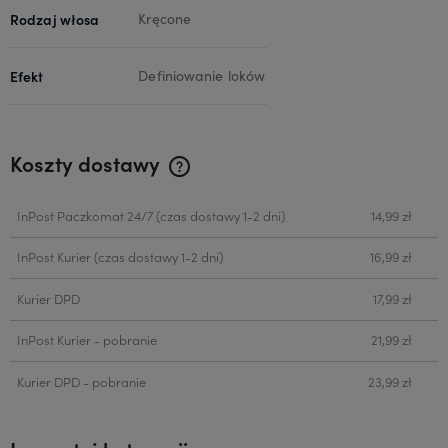
Rodzaj włosa
Kręcone
Efekt
Definiowanie loków
Koszty dostawy
Cena nie zawiera ewentualnych kosztów płatności
InPost Paczkomat 24/7
(czas dostawy 1-2 dni)
14,99 zł
InPost Kurier
(czas dostawy 1-2 dni)
16,99 zł
Kurier DPD
17,99 zł
InPost Kurier - pobranie
21,99 zł
Kurier DPD - pobranie
23,99 zł