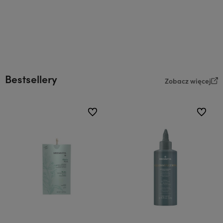
Bestsellery
Zobacz więcej
do ulubionych
do ulubi