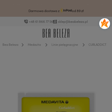
Drodzy klienci ze względu na awarię systemu czas wysyłki może ulec
wydłużeniu.
Darmowa dostawa z
od 89 zł
+48 61 866 77 56
sklep@beabeleza.pl
Bea Beleza
Medavita
Linie pielęgnacyjne
CURLADDICT