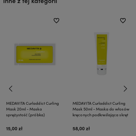
Inne z tej kategorii
ionych
ionych
do ulubionych
do ulubionych
do ulubi
do ulubi
MEDAVITA Curladdict Curling
MEDAVITA Curladdict Curling
Mask 20ml - Maska
Mask 50ml - Maska do włosów
sprężystość (próbka)
kręconych podkreślająca skręt
15,00 zł
58,00 zł