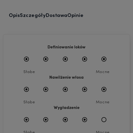
Opis
Szczegóły
Dostawa
Opinie
Definiowanie loków
Słabe
Mocne
Nawilżenie włosa
Słabe
Mocne
Wygładzenie
Słabe
Mocne