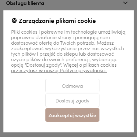
Obsługa klienta
🍪 Zarządzanie plikami cookie
Znajdziesz nas
Pliki cookies i pokrewne im technologie umożliwiają
poprawne działanie strony i pomagają nam
dostosować ofertę do Twoich potrzeb. Możesz
Kontakt
zaakceptować wykorzystanie przez nas wszystkich
tych plików i przejść do sklepu lub dostosować
użycie plików do swoich preferencji, wybierając
Moje konto
opcję "Dostosuj zgody".
Więcej o plikach cookies
przeczytasz w naszej Polityce prywatności.
Odmowa
Dostosuj zgody
Sklep internetowy Shoper Premium
Szablon Shoper Modern 3.0™
od
GrowCommerce
Zaakceptuj wszystkie