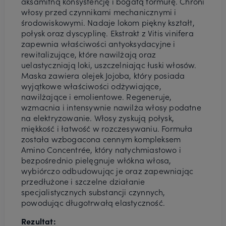
aksamitną konsystencję i bogatą formułę. Chroni
włosy przed czynnikami mechanicznymi i
środowiskowymi. Nadaje lokom piękny kształt,
połysk oraz dyscyplinę. Ekstrakt z Vitis vinifera
zapewnia właściwości antyoksydacyjne i
rewitalizujące, które nawilżają oraz
uelastyczniają loki, uszczelniając łuski włosów.
Maska zawiera olejek Jojoba, który posiada
wyjątkowe właściwości odżywiające,
nawilżające i emolientowe. Regeneruje,
wzmacnia i intensywnie nawilża włosy podatne
na elektryzowanie. Włosy zyskują połysk,
miękkość i łatwość w rozczesywaniu. Formuła
została wzbogacona cennym kompleksem
Amino Concentrée, który natychmiastowo i
bezpośrednio pielęgnuje włókna włosa,
wybiórczo odbudowując je oraz zapewniając
przedłużone i szczelne działanie
specjalistycznych substancji czynnych,
powodując długotrwałą elastyczność.
Rezultat: