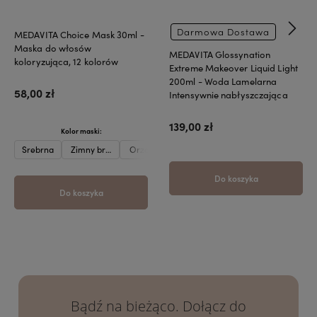
Darmowa Dostawa
MEDAVITA Choice Mask 30ml -
Maska do włosów
MEDAVITA Glossynation
koloryzująca, 12 kolorów
Extreme Makeover Liquid Light
200ml - Woda Lamelarna
58,00 zł
Intensywnie nabłyszczająca
139,00 zł
Kolor maski:
Srebrna
Zimny brąz
Orzech laskowy
Karmel
Beżowa
Oberżyna
Do koszyka
Do koszyka