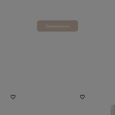
Zadaj pytanie
do ulubionych
do ulubionych