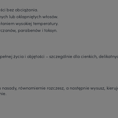
ości bez obciążania.
tnych lub oklapniętych włosów.
ałaniem wysokiej temperatury.
rczanów, parabenów i toksyn.
pełnej życia i objętości – szczególnie dla cienkich, delikatn
 nasady, równomiernie rozczesz, a następnie wysusz, kieruj
nie.