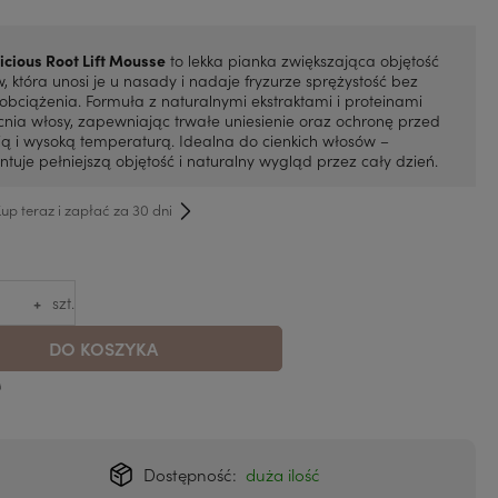
icious Root Lift Mousse
to lekka pianka zwiększająca objętość
, która unosi je u nasady i nadaje fryzurze sprężystość bez
 obciążenia. Formuła z naturalnymi ekstraktami i proteinami
ia włosy, zapewniając trwałe uniesienie oraz ochronę przed
ią i wysoką temperaturą. Idealna do cienkich włosów –
tuje pełniejszą objętość i naturalny wygląd przez cały dzień.
p teraz i zapłać za 30 dni
+
szt.
DO KOSZYKA
Dostępność:
duża ilość