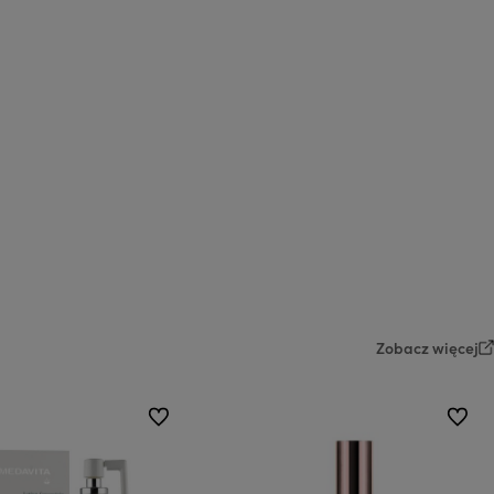
Zobacz więcej
do ulubionych
do ulub