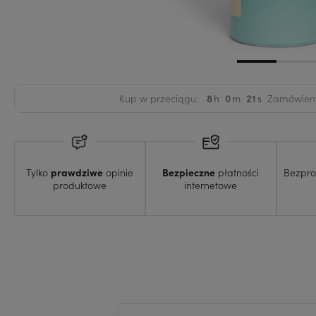
Kup w przeciągu:
8
0
20
Zamówienie
Tylko
prawdziwe
opinie
Bezpieczne
płatności
Bezpr
produktowe
internetowe