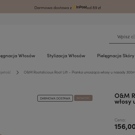
rodzy klienci ze względu na awarię systemu czas wysyłki może ulec wydłużeni
Darmowa dostawa z
od 89 zł
lęgnacja Włosów
Stylizacja Włosów
Pielęgnacja Skór
bjetość
O&M Rootalicious Root Lift – Pianka unosząca włosy u nasady 300m
O&M Ro
NOWOŚĆ
DARMOWA DOSTAWA
włosy 
Cena:
156,00