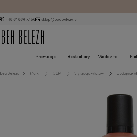
D
+48 61 866 77 56
sklep@beabeleza.pl
Promocje
Bestsellery
Medavita
Pie
Bea Beleza
Marki
O&M
Stylizacja włosów
Dodające o