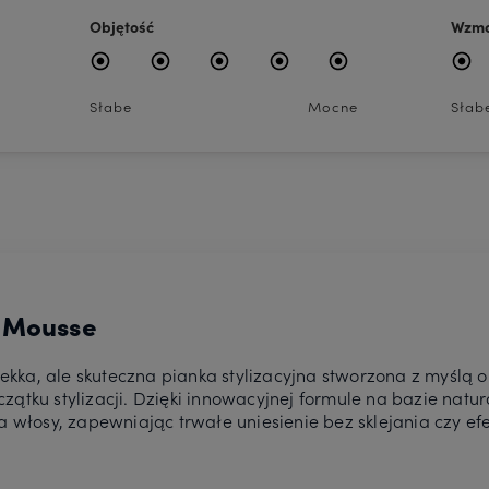
Objętość
Wzmo
Słabe
Mocne
Słab
t Mousse
lekka, ale skuteczna pianka stylizacyjna stworzona z myślą 
ątku stylizacji. Dzięki innowacyjnej formule na bazie natura
 włosy, zapewniając trwałe uniesienie bez sklejania czy efe