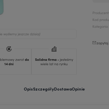
Producent
Kod produ
Kategoria:
 wyślemy jeszcze dzisiaj!
zapytaj
oblemowy zwrot
do
Solidna firma -
jesteśmy
14 dni
wiele lat na rynku
Opis
Szczegóły
Dostawa
Opinie