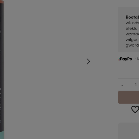
Rootal
włosów
efektu
wzmacn
wilgoc
gwaran
・Ku
-
Darmowa
Dostawa: