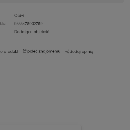
:
O&M
ktu:
9333478002759
Dodające objetość
 o produkt
dodaj opinię
poleć znajomemu