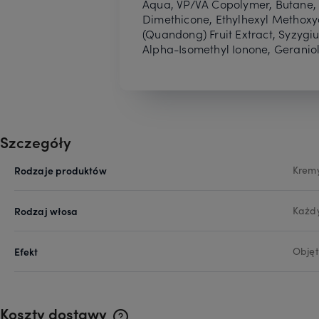
Aqua, VP/VA Copolymer, Butane, 
Dimethicone, Ethylhexyl Methoxy
(Quandong) Fruit Extract, Syzygiu
Alpha-Isomethyl Ionone, Geraniol,
Szczegóły
Rodzaje produktów
Kremy
Rodzaj włosa
Każd
Efekt
Objęt
Koszty dostawy