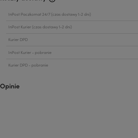
Cena nie zawiera ewentualnych kosztów
InPost Paczkomat 24/7
(czas dostawy 1-2 dni)
płatności
InPost Kurier
(czas dostawy 1-2 dni)
Kurier DPD
InPost Kurier - pobranie
Kurier DPD - pobranie
Opinie