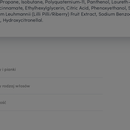
Propane, Isobutane, Polyquaternium-11, Panthenol, Laureth-
cinnamate, Ethylhexylglycerin, Citric Acid, Phenoxyethanol
m Leuhmannii (Lilli Pilli/Riberry) Fruit Extract, Sodium Benzo
 Hydroxycitronellal.
 i pianki
y rodzaj włosów
ość