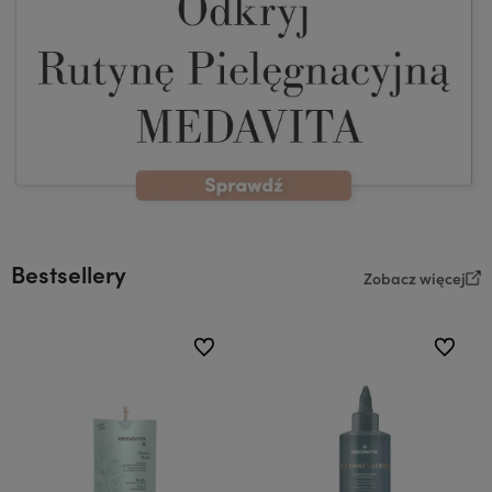
Bestsellery
Zobacz więcej
do ulubionych
do ulubi