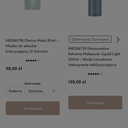
Darmowa Dostawa
MEDAVITA Choice Mask 30ml -
Maska do włosów
MEDAVITA Glossynation
koloryzująca, 12 kolorów
Extreme Makeover Liquid Light
200ml - Woda Lamelarna
4.7
Intensywnie nabłyszczająca
58,00 zł
5.0
139,00 zł
Kolor maski:
Srebrna
Zimny brąz
Orzech laskowy
Karmel
Beżowa
Oberżyna
Do koszyka
Do koszyka