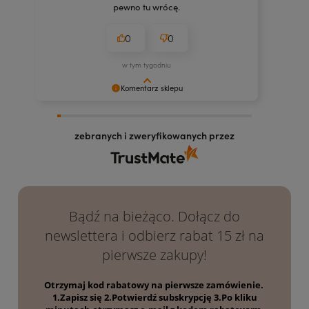
pewno tu wrócę.
0
0
w tym tygodniu
Komentarz sklepu
Dziękujemy za docenienie naszych kosmetyków!
Mamy nadzieję, że będą Ci służyć jak najdłużej.
zebranych i zweryfikowanych przez