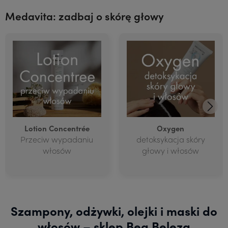
Medavita: zadbaj o skórę głowy
Lotion Concentrée
Oxygen
Przeciw wypadaniu
detoksykacja skóry
włosów
głowy i włosów
Szampony, odżywki, olejki i maski do
włosów – sklep Bea Beleza