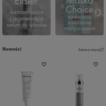
Nowości
Zobacz więcej
do ulubionych
do ulubi