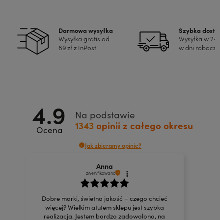
Darmowa wysyłka
Szybka dost
Wysyłka gratis od
Wysyłka w 24
89 zł z InPost
w dni robocze
4.9
Na podstawie
1343
opinii
z całego okresu
Ocena
Jak zbieramy opinie?
Anna
zweryfikowano
Dobre marki, świetna jakość – czego chcieć
więcej? Wielkim atutem sklepu jest szybka
realizacja. Jestem bardzo zadowolona, na