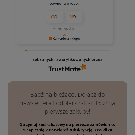
pewno tu wrócę.
0
0
w tym tygodniu
Komentarz sklepu
Dziękujemy za docenienie naszych kosmetyków!
Mamy nadzieję, że będą Ci służyć jak najdłużej.
zebranych i zweryfikowanych przez