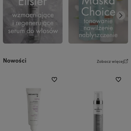
Nowości
Zobacz więcej
do ulubionych
do ulubi