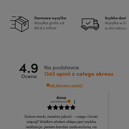
Darmowa wysyłka
Szybka dost
Wysyłka gratis od
Wysyłka w 24
89 zł z InPost
w dni robocze
4.9
Na podstawie
1343
opinii
z całego okresu
Ocena
Jak zbieramy opinie?
Anna
zweryfikowano
Dobre marki, świetna jakość – czego chcieć
więcej? Wielkim atutem sklepu jest szybka
realizacja. Jestem bardzo zadowolona, na