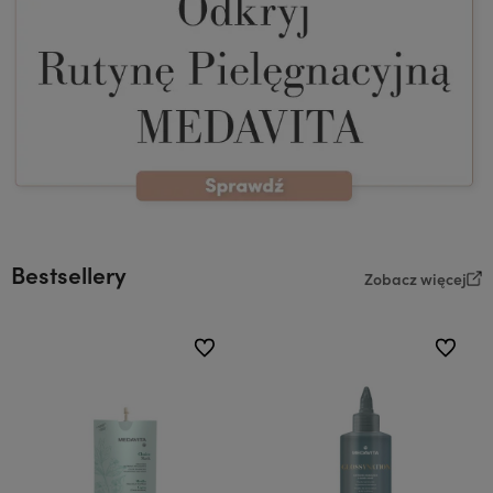
Bestsellery
Zobacz więcej
do ulubionych
do ulubi