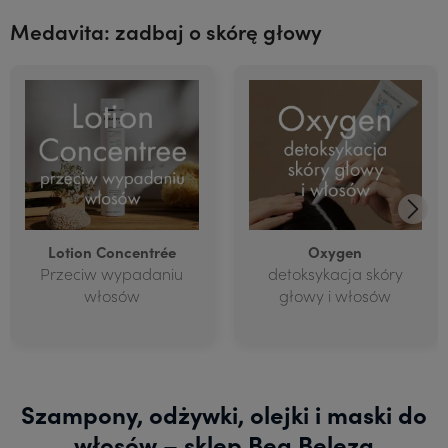
Medavita: zadbaj o skórę głowy
Lotion Concentrée
Oxygen
Przeciw wypadaniu
detoksykacja skóry
włosów
głowy i włosów
Szampony, odżywki, olejki i maski do
włosów – sklep Bea Beleza