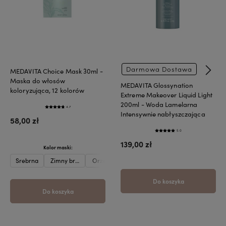
Darmowa Dostawa
MEDAVITA Choice Mask 30ml -
Maska do włosów
MEDAVITA Glossynation
koloryzująca, 12 kolorów
Extreme Makeover Liquid Light
200ml - Woda Lamelarna
4.7
Intensywnie nabłyszczająca
58,00 zł
5.0
139,00 zł
Kolor maski:
Srebrna
Zimny brąz
Orzech laskowy
Karmel
Beżowa
Oberżyna
Do koszyka
Do koszyka