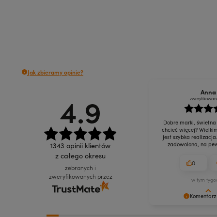
Do koszyka
Do koszyka
Jak zbieramy opinie?
Anna
4.9
zweryfikowan
Dobre marki, świetna
chcieć więcej? Wielki
jest szybka realizacja
1343
opinii klientów
zadowolona, na pew
z całego okresu
0
zebranych i
zweryfikowanych przez
w tym tygo
Komentarz
Dziękujemy za doceni