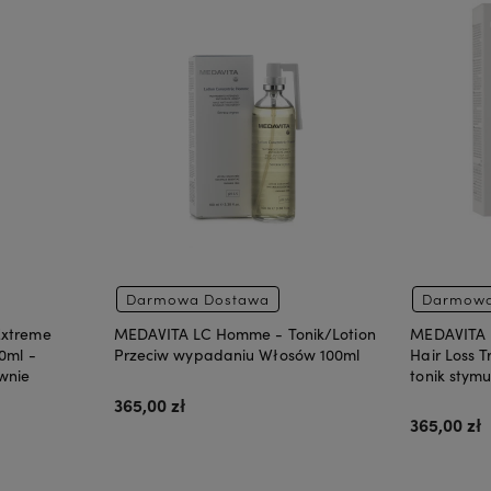
Darmowa Dostawa
Darmowa
Extreme
MEDAVITA LC Homme - Tonik/Lotion
MEDAVITA L
0ml -
Przeciw wypadaniu Włosów 100ml
Hair Loss 
wnie
tonik stym
365,00 zł
365,00 zł
yna
Bezbarwna
Złota
Brzoskwinia
Miedziana
Czerwona
Do koszyka