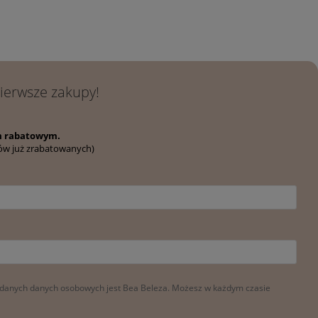
y za Twój czas i ciepłe
opinie jak twoja – dziękujemy, że
wybrałaś/eś Bea Beleza!