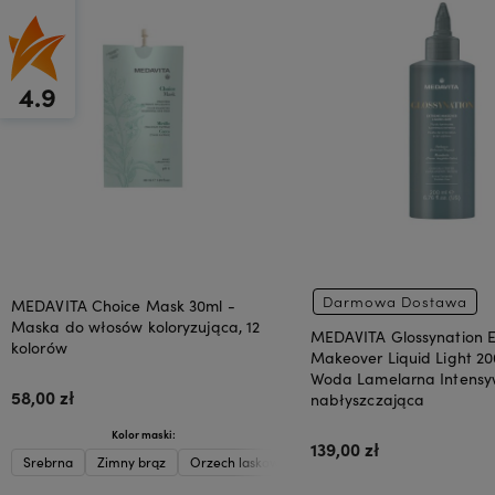
4.9
Darmowa Dostawa
MEDAVITA Choice Mask 30ml -
Maska do włosów koloryzująca, 12
MEDAVITA Glossynation 
kolorów
Makeover Liquid Light 20
Woda Lamelarna Intensy
58,00 zł
nabłyszczająca
Kolor maski:
139,00 zł
Srebrna
Zimny brąz
Orzech laskowy
Karmel
Beżowa
Oberż