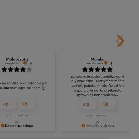
Do koszyka
Malgorzata
Monika
zweryfikowano
zweryfikowano
Zamówienie zostało zrealizowane
błyskawicznie. Asortyment mega
 się zgadzało – dokładnie jak
szeroki, podoba mi się. Dzięki ich
ie Udane zakupy, polecam.👌
wsparciu wszystko przebiegło
sprawnie i bez problemów
0
0
0
0
w tym miesiącu
w tym miesiącu
Komentarz sklepu
Komentarz sklepu
się, że jesteś zadowolona/y!
Jest nam niezmiernie miło czytać takie