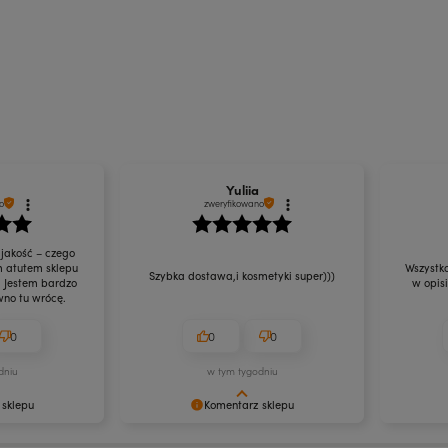
Yuliia
o
zweryfikowano
 jakość – czego
m atutem sklepu
Wszystko
Szybka dostawa,i kosmetyki super)))
. Jestem bardzo
w opis
no tu wrócę.
0
0
0
dniu
w tym tygodniu
 sklepu
Komentarz sklepu
enie naszych
Dziękujemy za Twoją pozytywną
Cieszymy 