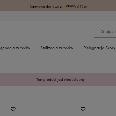
rodzy klienci ze względu na awarię systemu czas wysyłki może ulec wydłużeni
Darmowa dostawa z
od 89 zł
lęgnacja Włosów
Stylizacja Włosów
Pielęgnacja Skór
Ten produkt jest niedostępny.
do ulubionych
do ulubionych