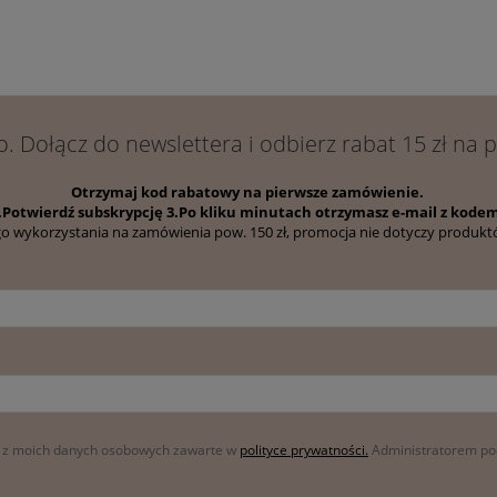
zieję, że będą
opinię! Cieszymy się, że nasze
Dziękujem
kosmetyki do włosów spełniły Twoje
słowa.
oczekiwania. Zapraszamy ponownie!