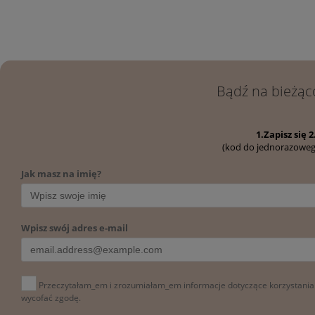
kosmetyków! Mamy nad
Ci służyć jak najdłużej.