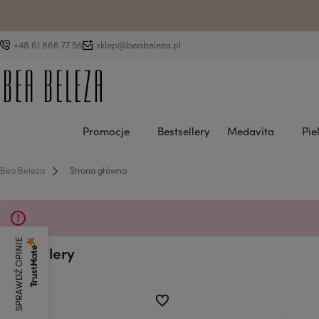
D
+48 61 866 77 56
sklep@beabeleza.pl
Promocje
Bestsellery
Medavita
Pie
Bea Beleza
Strona główna
SPRAWDŹ OPINIE
Bestsellery
do ulubionych